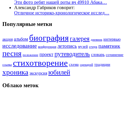
Эти фото ребят нашей роты вч 49910 Абака…
Александр Габриков говорит:
Отличное историко-хронологическое исслед…
Популярные метки
биография
галерея
альбом
акция
интервью
дневник
исследование
памятник
летопись
музей
конференция
очерк
песня
путеводитель
проект
словарь
сочинение
положение
стихотворение
схема
традиции
ссылка
сценарий
хроника
юбилей
экскурсия
Облако меток