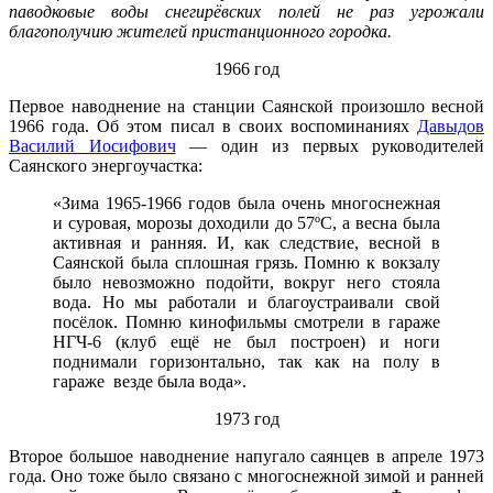
паводковые воды снегирёвских полей не раз угрожали
благополучию жителей пристанционного городка.
1966 год
Первое наводнение на станции Саянской произошло весной
1966 года. Об этом писал в своих воспоминаниях
Давыдов
Василий Иосифович
— один из первых руководителей
Саянского энергоучастка:
«Зима 1965-1966 годов была очень многоснежная
и суровая, морозы доходили до 57ºС, а весна была
активная и ранняя. И, как следствие, весной в
Саянской была сплошная грязь. Помню к вокзалу
было невозможно подойти, вокруг него стояла
вода. Но мы работали и благоустраивали свой
посёлок. Помню кинофильмы смотрели в гараже
НГЧ-6 (клуб ещё не был построен) и ноги
поднимали горизонтально, так как на полу в
гараже везде была вода».
1973 год
Второе большое наводнение напугало саянцев в апреле 1973
года. Оно тоже было связано с многоснежной зимой и ранней