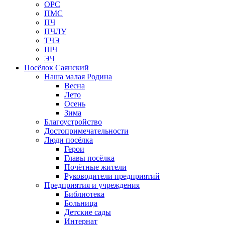
ОРС
ПМС
ПЧ
ПЧЛУ
ТЧЭ
ШЧ
ЭЧ
Посёлок Саянский
Наша малая Родина
Весна
Лето
Осень
Зима
Благоустройство
Достопримечательности
Люди посёлка
Герои
Главы посёлка
Почётные жители
Руководители предприятий
Предприятия и учреждения
Библиотека
Больница
Детские сады
Интернат