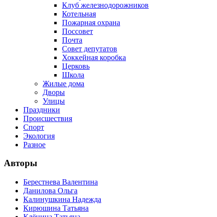
Клуб железнодорожников
Котельная
Пожарная охрана
Поссовет
Почта
Совет депутатов
Хоккейная коробка
Церковь
Школа
Жилые дома
Дворы
Улицы
Праздники
Происшествия
Спорт
Экология
Разное
Авторы
Берестнева Валентина
Данилова Ольга
Калинушкина Надежда
Кирюшина Татьяна
Клёнина Татьяна