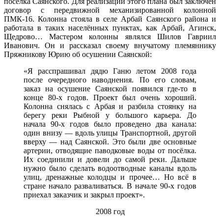
посёлка Саянского. Для реализации этого плана был заключён
договор с передвижной механизированной колонной
ПМК-16. Колонна стояла в селе Арбай Саянского района и
работала в таких населённых пунктах, как Арбай, Агинск,
Щедрово… Мастером колонны являлся Шилов Гавриил
Иванович. Он и рассказал своему внучатому племяннику
Пряжникову Юрию об осушении Саянской:
«Я расспрашивал дядю Ганю летом 2008 года
после очередного наводнения. По его словам,
заказ на осушение Саянской появился где-то в
конце 80-х годов. Проект был очень хороший.
Колонна снялась с Арбая и разбила стоянку на
берегу реки Рыбной у большого карьера. До
начала 90-х годов было проведено два канала:
один внизу — вдоль улицы Транспортной, другой
вверху — над Саянской. Это были две основные
артерии, отводящие паводковые воды от посёлка.
Их соединили и довели до самой реки. Дальше
нужно было сделать водоотводные каналы вдоль
улиц, дренажные колодцы и прочее… Но всё в
стране начало разваливаться. В начале 90-х годов
приехал заказчик и закрыл проект».
2008 год