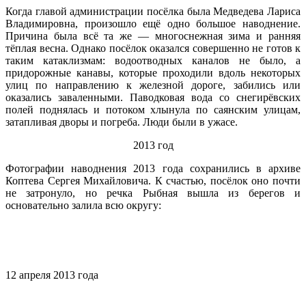
Когда главой администрации посёлка была Медведева Лариса
Владимировна, произошло ещё одно большое наводнение.
Причина была всё та же — многоснежная зима и ранняя
тёплая весна. Однако посёлок оказался совершенно не готов к
таким катаклизмам: водоотводных каналов не было, а
придорожные канавы, которые проходили вдоль некоторых
улиц по направлению к железной дороге, забились или
оказались заваленными. Паводковая вода со снегирёвских
полей поднялась и потоком хлынула по саянским улицам,
затапливая дворы и погреба. Люди были в ужасе.
2013 год
Фотографии наводнения 2013 года сохранились в архиве
Коптева Сергея Михайловича. К счастью, посёлок оно почти
не затронуло, но речка Рыбная вышла из берегов и
основательно залила всю округу:
12 апреля 2013 года