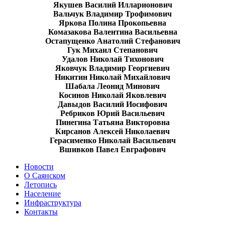
Якушев Василий Илларионович
Вальчук Владимир Трофимович
Яркова Полина Прокопьевна
Комазакова Валентина Васильевна
Остапущенко Анатолий Стефанович
Гук Михаил Степанович
Удалов Николай Тихонович
Яковчук Владимир Георгиевич
Никитин Николай Михайлович
Шабала Леонид Минович
Косинов Николай Яковлевич
Давыдов Василий Иосифович
Ребриков Юрий Васильевич
Пинегина Татьяна Викторовна
Кирсанов Алексей Николаевич
Герасименко Николай Васильевич
Вшивков Павел Евграфович
Новости
О Саянском
Летопись
Население
Инфраструктура
Контакты