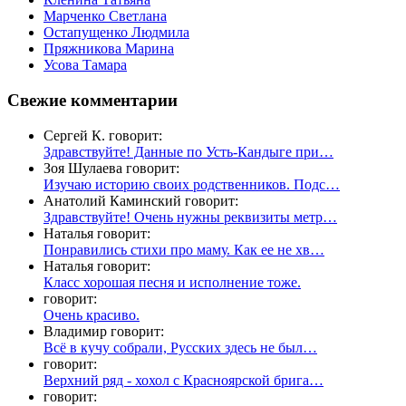
Марченко Светлана
Остапущенко Людмила
Пряжникова Марина
Усова Тамара
Свежие комментарии
Сергей К. говорит:
Здравствуйте! Данные по Усть-Кандыге при…
Зоя Шулаева говорит:
Изучаю историю своих родственников. Подс…
Анатолий Каминский говорит:
Здравствуйте! Очень нужны реквизиты метр…
Наталья говорит:
Понравились стихи про маму. Как ее не хв…
Наталья говорит:
Класс хорошая песня и исполнение тоже.
говорит:
Очень красиво.
Владимир говорит:
Всё в кучу собрали, Русских здесь не был…
говорит:
Верхний ряд - хохол с Красноярской брига…
говорит: