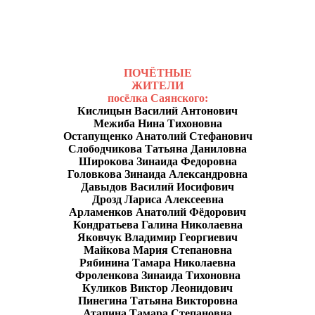
ПОЧЁТНЫЕ
ЖИТЕЛИ
посёлка Саянского:
Кислицын Василий Антонович
Межиба Нина Тихоновна
Остапущенко Анатолий Стефанович
Слободчикова Татьяна Даниловна
Широкова Зинаида Федоровна
Головкова Зинаида Александровна
Давыдов Василий Иосифович
Дрозд Лариса Алексеевна
Арламенков Анатолий Фёдорович
Кондратьева Галина Николаевна
Яковчук Владимир Георгиевич
Майкова Мария Степановна
Рябинина Тамара Николаевна
Фроленкова Зинаида Тихоновна
Куликов Виктор Леонидович
Пинегина Татьяна Викторовна
Атапина Тамара Степановна