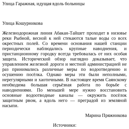
Улица Гаражная, идущая вдоль больницы
Улица Кошурникова
Железнодорожная линия Абакан-Тайшет проходит в низовье
реки Рыбной, весной к ней стекаются талые воды со всех
окрестных полей. Со времени основания нашей станции
периодически наблюдались крупные наводнения, и
пристанционному городку всегда требовалась от них особая
защита. Исторический обзор наглядно доказывает, что
управлением железной дороги и местной администрацией не
раз принимались различные меры по водоотведению и
осушению посёлка. Однако меры эти были неполными,
нерегулярными и хаотичными. В настоящее время Саянскому
необходима большая серьёзная работа по борьбе с
наводнениями. По меньшей мере нужно восстановить
основные водоотводные каналы — окружить посёлок
защитным рвом, а вдоль него — преградой из земляной
насыпи.
Марина Пряжникова
Источники: