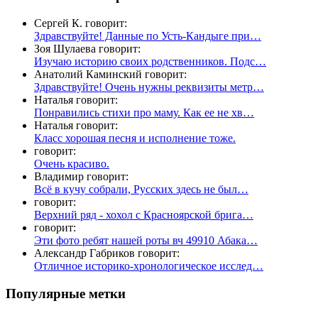
Сергей К. говорит:
Здравствуйте! Данные по Усть-Кандыге при…
Зоя Шулаева говорит:
Изучаю историю своих родственников. Подс…
Анатолий Каминский говорит:
Здравствуйте! Очень нужны реквизиты метр…
Наталья говорит:
Понравились стихи про маму. Как ее не хв…
Наталья говорит:
Класс хорошая песня и исполнение тоже.
говорит:
Очень красиво.
Владимир говорит:
Всё в кучу собрали, Русских здесь не был…
говорит:
Верхний ряд - хохол с Красноярской брига…
говорит:
Эти фото ребят нашей роты вч 49910 Абака…
Александр Габриков говорит:
Отличное историко-хронологическое исслед…
Популярные метки