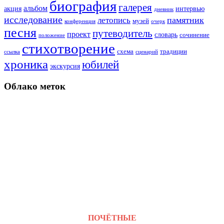
биография
галерея
альбом
акция
интервью
дневник
исследование
памятник
летопись
музей
конференция
очерк
песня
путеводитель
проект
словарь
сочинение
положение
стихотворение
схема
традиции
ссылка
сценарий
хроника
юбилей
экскурсия
Облако меток
ПОЧЁТНЫЕ