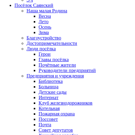
Посёлок Саянский
Наша малая Родина
Весна
Лето
Осень
Зима
Благоустройство
Достопримечательности
Люди посёлка
Герои
Главы посёлка
Почётные жители
Руководители предприятий
Предприятия и учреждения
Библиотека
Больница
Детские сады
Интернат
Клуб железнодорожников
Котельная
Пожарная охрана
Поссовет
Почта
Совет депутатов