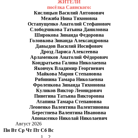
ЖИТЕЛИ
посёлка Саянского:
Кислицын Василий Антонович
Межиба Нина Тихоновна
Остапущенко Анатолий Стефанович
Слободчикова Татьяна Даниловна
Широкова Зинаида Федоровна
Головкова Зинаида Александровна
Давыдов Василий Иосифович
Дрозд Лариса Алексеевна
Арламенков Анатолий Фёдорович
Кондратьева Галина Николаевна
Яковчук Владимир Георгиевич
Майкова Мария Степановна
Рябинина Тамара Николаевна
Фроленкова Зинаида Тихоновна
Куликов Виктор Леонидович
Пинегина Татьяна Викторовна
Атапина Тамара Степановна
Леоненко Валентина Валентиновна
Берестнева Валентина Ивановна
Апонасенко Николай Николаевич
Август 2026
Пн
Вт
Ср
Чт
Пт
Сб
Вс
1
2