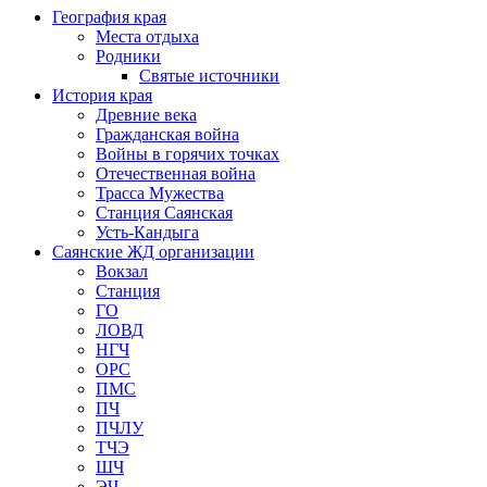
География края
Места отдыха
Родники
Святые источники
История края
Древние века
Гражданская война
Войны в горячих точках
Отечественная война
Трасса Мужества
Станция Саянская
Усть-Кандыга
Саянские ЖД организации
Вокзал
Станция
ГО
ЛОВД
НГЧ
ОРС
ПМС
ПЧ
ПЧЛУ
ТЧЭ
ШЧ
ЭЧ