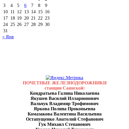
3
4
5
6
7
8
9
10
11
12
13
14
15
16
17
18
19
20
21
22
23
24
25
26
27
28
29
30
31
« Янв
ПОЧЕТНЫЕ ЖЕЛЕЗНОДОРОЖНИКИ
станции Саянской:
Кондратьева Галина Николаевна
Якушев Василий Илларионович
Вальчук Владимир Трофимович
Яркова Полина Прокопьевна
Комазакова Валентина Васильевна
Остапущенко Анатолий Стефанович
Гук Михаил Степанович