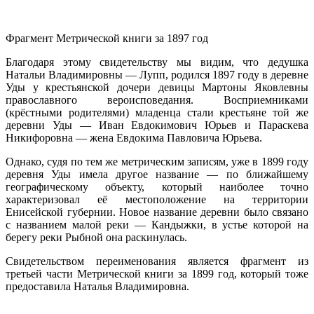
Фрагмент Метрической книги за 1897 год
Благодаря этому свидетельству мы видим, что дедушка
Натальи Владимировны — Лупп, родился 1897 году в деревне
Уды у крестьянской дочери девицы Мартоны Яковлевны
православного вероисповедания. Восприемниками
(крёстными родителями) младенца стали крестьяне той же
деревни Уды — Иван Евдокимович Юрьев и Параскева
Никифоровна — жена Евдокима Павловича Юрьева.
Однако, судя по тем же метрическим записям, уже в 1899 году
деревня Уды имела другое название — по ближайшему
географическому объекту, который наиболее точно
характеризовал её местоположение на территории
Енисейской губернии. Новое название деревни было связано
с названием малой реки — Кандыжки, в устье которой на
берегу реки Рыбной она раскинулась.
Свидетельством переименования является фрагмент из
третьей части Метрической книги за 1899 год, который тоже
предоставила Наталья Владимировна.