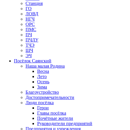
Станция
ГО
ЛОВД
НГЧ
ОРС
ПМС
ПЧ
ПЧЛУ
ТЧЭ
ШЧ
ЭЧ
Посёлок Саянский
Наша малая Родина
Весна
Лето
Осень
Зима
Благоустройство
Достопримечательности
Люди посёлка
Герои
Главы посёлка
Почётные жители
Руководители предприятий
Предприятия и учреждения