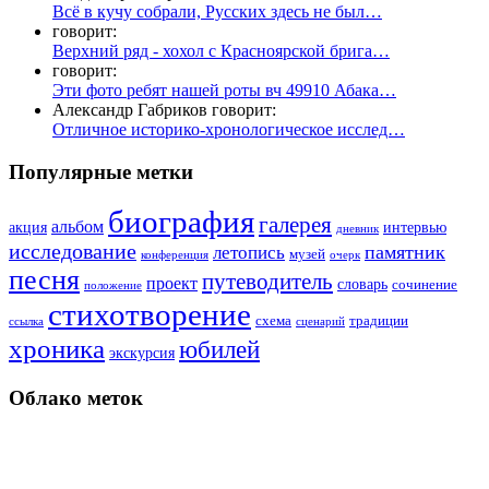
Всё в кучу собрали, Русских здесь не был…
говорит:
Верхний ряд - хохол с Красноярской брига…
говорит:
Эти фото ребят нашей роты вч 49910 Абака…
Александр Габриков говорит:
Отличное историко-хронологическое исслед…
Популярные метки
биография
галерея
альбом
акция
интервью
дневник
исследование
памятник
летопись
музей
конференция
очерк
песня
путеводитель
проект
словарь
сочинение
положение
стихотворение
схема
традиции
ссылка
сценарий
хроника
юбилей
экскурсия
Облако меток