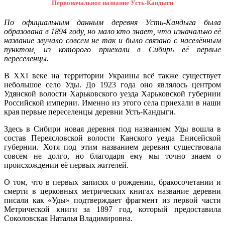
Первоначальное название Усть-Кандыги
По официальным данным деревня Усть-Кандыга была
образована в 1894 году, но мало кто знает, что изначально её
название звучало совсем не так и было связано с населённым
пунктом, из которого приехали в Сибирь её первые
переселенцы.
В XXI веке на территории Украины всё также существует
небольшое село Уды. До 1923 года оно являлось центром
Удянской волости Харьковского уезда Харьковской губернии
Российской империи. Именно из этого села приехали в наши
края первые переселенцы деревни Усть-Кандыги.
Здесь в Сибири новая деревня под названием Уды вошла в
состав Переясловской волости Канского уезда Енисейской
губернии. Хотя под этим названием деревня существовала
совсем не долго, но благодаря ему мы точно знаем о
происхождении её первых жителей.
О том, что в первых записях о рождении, бракосочетании и
смерти в церковных метрических книгах название деревни
писали как «Уды» подтверждает фрагмент из первой части
Метрической книги за 1897 год, который предоставила
Соколовская Наталья Владимировна.