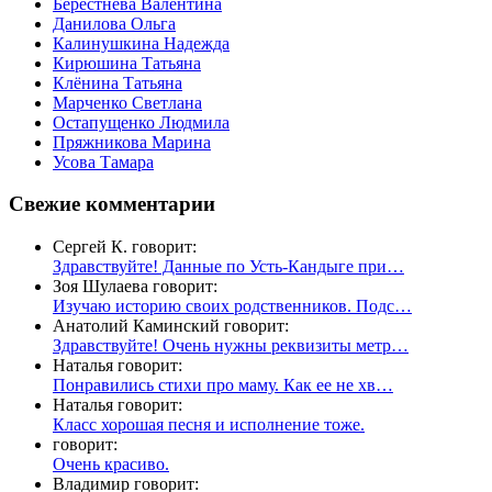
Берестнева Валентина
Данилова Ольга
Калинушкина Надежда
Кирюшина Татьяна
Клёнина Татьяна
Марченко Светлана
Остапущенко Людмила
Пряжникова Марина
Усова Тамара
Свежие комментарии
Сергей К. говорит:
Здравствуйте! Данные по Усть-Кандыге при…
Зоя Шулаева говорит:
Изучаю историю своих родственников. Подс…
Анатолий Каминский говорит:
Здравствуйте! Очень нужны реквизиты метр…
Наталья говорит:
Понравились стихи про маму. Как ее не хв…
Наталья говорит:
Класс хорошая песня и исполнение тоже.
говорит:
Очень красиво.
Владимир говорит: