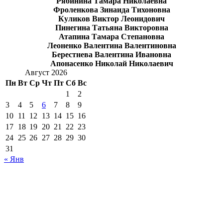
Рябинина Тамара Николаевна
Фроленкова Зинаида Тихоновна
Куликов Виктор Леонидович
Пинегина Татьяна Викторовна
Атапина Тамара Степановна
Леоненко Валентина Валентиновна
Берестнева Валентина Ивановна
Апонасенко Николай Николаевич
Август 2026
Пн
Вт
Ср
Чт
Пт
Сб
Вс
1
2
3
4
5
6
7
8
9
10
11
12
13
14
15
16
17
18
19
20
21
22
23
24
25
26
27
28
29
30
31
« Янв