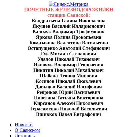
ПОЧЕТНЫЕ ЖЕЛЕЗНОДОРОЖНИКИ
станции Саянской:
Кондратьева Галина Николаевна
Якушев Василий Илларионович
Вальчук Владимир Трофимович
Яркова Полина Прокопьевна
Комазакова Валентина Васильевна
Остапущенко Анатолий Стефанович
Гук Михаил Степанович
Удалов Николай Тихонович
Яковчук Владимир Георгиевич
Никитин Николай Михайлович
Шабала Леонид Минович
Косинов Николай Яковлевич
Давыдов Василий Иосифович
Ребриков Юрий Васильевич
Пинегина Татьяна Викторовна
Кирсанов Алексей Николаевич
Герасименко Николай Васильевич
Вшивков Павел Евграфович
Новости
О Саянском
Летопись