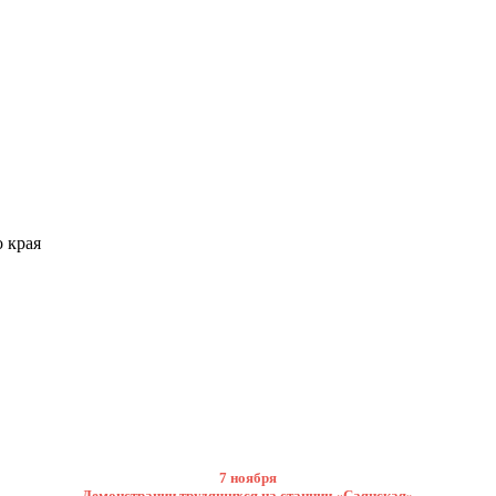
 края
7 ноября
Демонстрации трудящихся на станции «Саянская»