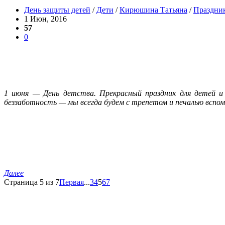
День защиты детей
/
Дети
/
Кирюшина Татьяна
/
Праздни
1 Июн, 2016
57
0
1 июня — День детства. Прекрасный праздник для детей и 
беззаботность — мы всегда будем с трепетом и печалью вспом
Далее
Страница 5 из 7
Первая
...
3
4
5
6
7