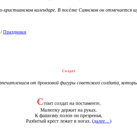
о-христианском календаре. В посёлке Саянском он отмечается ш
/
Праздники
Солдат
 впечатлением от бронзовой фигуры советского солдата, котор
С
тоит солдат на постаменте,
Малютку держит на руках.
К фашизму полон он презренья,
Разбитый крест лежит в ногах.
(далее…)