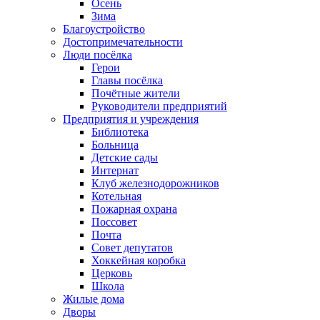
Осень
Зима
Благоустройство
Достопримечательности
Люди посёлка
Герои
Главы посёлка
Почётные жители
Руководители предприятий
Предприятия и учреждения
Библиотека
Больница
Детские сады
Интернат
Клуб железнодорожников
Котельная
Пожарная охрана
Поссовет
Почта
Совет депутатов
Хоккейная коробка
Церковь
Школа
Жилые дома
Дворы