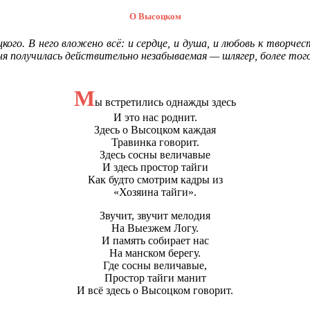
О Высоцком
ого. В него вложено всё: и сердце, и душа, и любовь к творче
я получилась действительно незабываемая — шлягер, более того
М
ы встретились однажды здесь
И это нас роднит.
Здесь о Высоцком каждая
Травинка говорит.
Здесь сосны величавые
И здесь простор тайги
Как будто смотрим кадры из
«Хозяина тайги».
Звучит, звучит мелодия
На Выезжем Логу.
И память собирает нас
На манском берегу.
Где сосны величавые,
Простор тайги манит
И всё здесь о Высоцком говорит.