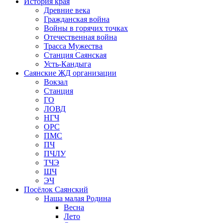
История края
Древние века
Гражданская война
Войны в горячих точках
Отечественная война
Трасса Мужества
Станция Саянская
Усть-Кандыга
Саянские ЖД организации
Вокзал
Станция
ГО
ЛОВД
НГЧ
ОРС
ПМС
ПЧ
ПЧЛУ
ТЧЭ
ШЧ
ЭЧ
Посёлок Саянский
Наша малая Родина
Весна
Лето