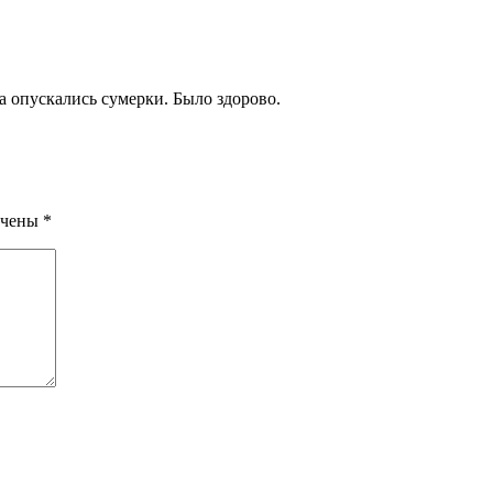
да опускались сумерки. Было здорово.
ечены
*