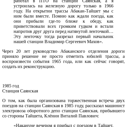
работал в ПТО на станции Саянская, а я
устроилась на железную дорогу только в 1966
году. На открытии трассы Абакан-Тайшет мы с
ним были вместе. Помню как ждали поезда́, как
они прибыли где-то ближе к обеду, как
приветствовали всех громким гудком и встали
напротив друг друга перед натянутой ленточкой…
Эту ленточку тогда разрезал первый начальник
нашей станции Владимир Сергеевич Махов».
Через 20 лет руководство Абаканского отделения дороги
приняло решение не просто отметить юбилей трассы, а
воспроизвести события 1965 года, или как сейчас говорят,
создать их реконструкцию.
1985 год
Станция Саянская
О том, как была организована торжественная встреча двух
поездов на станции Саянская в 1985 году, рассказал машинист
электровоза оборотного депо станции Саянская, прибывшего
со стороны Тайшета, Клёнин Виталий Павлович:
«Накануне вечером я прибыл с поездом в Тайшет.