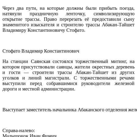
Через два пути, на которые должны были прибыть поезда,
натянули праздничную ленточку, символизирующую
открытие трассы. Право перерезать её предоставили сыну
знаменитого изыскателя и строителю трассы Абакан-Тайшет
Владимиру Константиновичу Стофато.
Стофато Владимир Константинович
На станции Саянская состоялся торжественный митинг, на
котором присутствовали саянцы, жители окрестных деревень
и гости — строители трассы Абакан-Тайшет из других
уголков и линий магистрали. С торжественными речами
выступили перед собравшимися руководители железной
дороги и местной администрации.
Выступает заместитель начальника Абаканского отделения же
Справа-налево:
Малышонок Иван Фомич