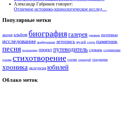
Александр Габриков говорит:
Отличное историко-хронологическое исслед…
Популярные метки
биография
галерея
альбом
акция
интервью
дневник
исследование
памятник
летопись
музей
конференция
очерк
песня
путеводитель
проект
словарь
сочинение
положение
стихотворение
схема
традиции
ссылка
сценарий
хроника
юбилей
экскурсия
Облако меток