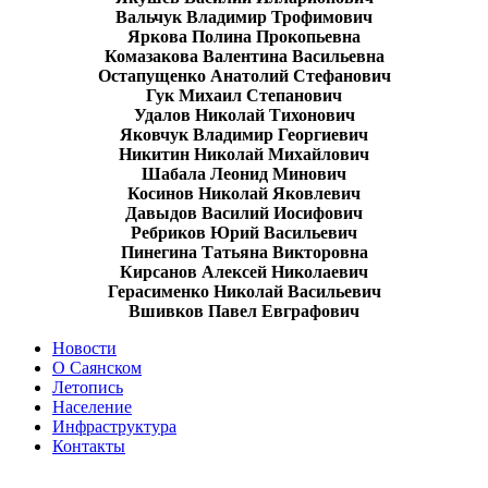
Вальчук Владимир Трофимович
Яркова Полина Прокопьевна
Комазакова Валентина Васильевна
Остапущенко Анатолий Стефанович
Гук Михаил Степанович
Удалов Николай Тихонович
Яковчук Владимир Георгиевич
Никитин Николай Михайлович
Шабала Леонид Минович
Косинов Николай Яковлевич
Давыдов Василий Иосифович
Ребриков Юрий Васильевич
Пинегина Татьяна Викторовна
Кирсанов Алексей Николаевич
Герасименко Николай Васильевич
Вшивков Павел Евграфович
Новости
О Саянском
Летопись
Население
Инфраструктура
Контакты