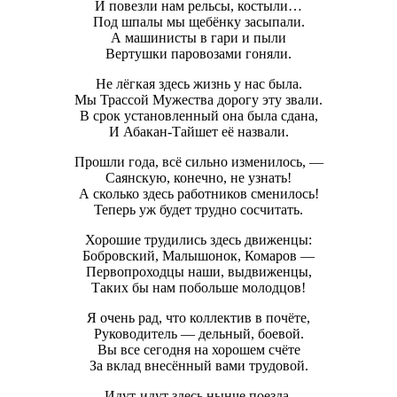
И повезли нам рельсы, костыли…
Под шпалы мы щебёнку засыпали.
А машинисты в гари и пыли
Вертушки паровозами гоняли.
Не лёгкая здесь жизнь у нас была.
Мы Трассой Мужества дорогу эту звали.
В срок установленный она была сдана,
И Абакан-Тайшет её назвали.
Прошли года, всё сильно изменилось, —
Саянскую, конечно, не узнать!
А сколько здесь работников сменилось!
Теперь уж будет трудно сосчитать.
Хорошие трудились здесь движенцы:
Бобровский, Малышонок, Комаров —
Первопроходцы наши, выдвиженцы,
Таких бы нам побольше молодцов!
Я очень рад, что коллектив в почёте,
Руководитель — дельный, боевой.
Вы все сегодня на хорошем счёте
За вклад внесённый вами трудовой.
Идут-идут здесь нынче поезда,