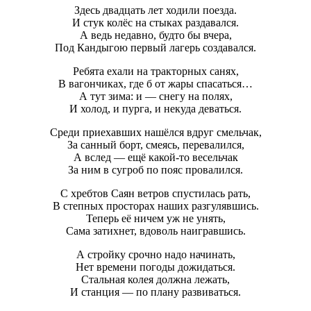
Здесь двадцать лет ходили поезда.
И стук колёс на стыках раздавался.
А ведь недавно, будто бы вчера,
Под Кандыгою первый лагерь создавался.
Ребята ехали на тракторных санях,
В вагончиках, где б от жары спасаться…
А тут зима: и — снегу на полях,
И холод, и пурга, и некуда деваться.
Среди приехавших нашёлся вдруг смельчак,
За санный борт, смеясь, перевалился,
А вслед — ещё какой-то весельчак
За ним в сугроб по пояс провалился.
С хребтов Саян ветров спустилась рать,
В степных просторах наших разгулявшись.
Теперь её ничем уж не унять,
Сама затихнет, вдоволь наигравшись.
А стройку срочно надо начинать,
Нет времени погоды дожидаться.
Стальная колея должна лежать,
И станция — по плану развиваться.