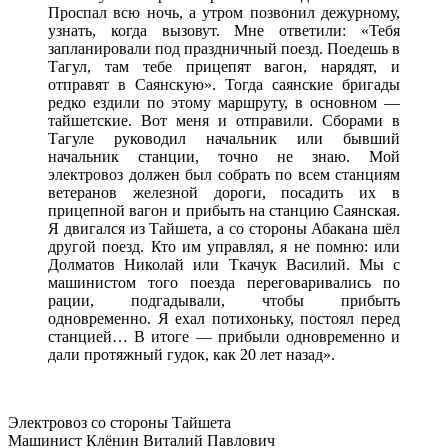
Проспал всю ночь, а утром позвонил дежурному,
узнать, когда вызовут. Мне ответили: «Тебя
запланировали под праздничный поезд. Поедешь в
Тагул, там тебе прицепят вагон, нарядят, и
отправят в Саянскую». Тогда саянские бригады
редко ездили по этому маршруту, в основном —
тайшетские. Вот меня и отправили. Сборами в
Тагуле руководил начальник или бывший
начальник станции, точно не знаю. Мой
электровоз должен был собрать по всем станциям
ветеранов железной дороги, посадить их в
прицепной вагон и прибыть на станцию Саянская.
Я двигался из Тайшета, а со стороны Абакана шёл
другой поезд. Кто им управлял, я не помню: или
Долматов Николай или Ткачук Василий. Мы с
машинистом того поезда переговаривались по
рации, подгадывали, чтобы прибыть
одновременно. Я ехал потихоньку, постоял перед
станцией… В итоге — прибыли одновременно и
дали протяжный гудок, как 20 лет назад».
Электровоз со стороны Тайшета
Машинист Клёнин Виталий Павлович