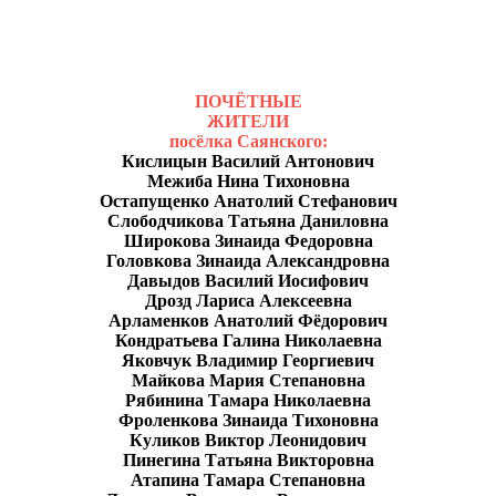
ПОЧЁТНЫЕ
ЖИТЕЛИ
посёлка Саянского:
Кислицын Василий Антонович
Межиба Нина Тихоновна
Остапущенко Анатолий Стефанович
Слободчикова Татьяна Даниловна
Широкова Зинаида Федоровна
Головкова Зинаида Александровна
Давыдов Василий Иосифович
Дрозд Лариса Алексеевна
Арламенков Анатолий Фёдорович
Кондратьева Галина Николаевна
Яковчук Владимир Георгиевич
Майкова Мария Степановна
Рябинина Тамара Николаевна
Фроленкова Зинаида Тихоновна
Куликов Виктор Леонидович
Пинегина Татьяна Викторовна
Атапина Тамара Степановна