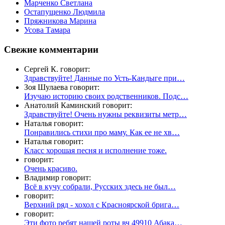
Марченко Светлана
Остапущенко Людмила
Пряжникова Марина
Усова Тамара
Свежие комментарии
Сергей К. говорит:
Здравствуйте! Данные по Усть-Кандыге при…
Зоя Шулаева говорит:
Изучаю историю своих родственников. Подс…
Анатолий Каминский говорит:
Здравствуйте! Очень нужны реквизиты метр…
Наталья говорит:
Понравились стихи про маму. Как ее не хв…
Наталья говорит:
Класс хорошая песня и исполнение тоже.
говорит:
Очень красиво.
Владимир говорит:
Всё в кучу собрали, Русских здесь не был…
говорит:
Верхний ряд - хохол с Красноярской брига…
говорит:
Эти фото ребят нашей роты вч 49910 Абака…