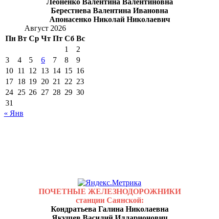
Леоненко Валентина Валентиновна
Берестнева Валентина Ивановна
Апонасенко Николай Николаевич
Август 2026
Пн
Вт
Ср
Чт
Пт
Сб
Вс
1
2
3
4
5
6
7
8
9
10
11
12
13
14
15
16
17
18
19
20
21
22
23
24
25
26
27
28
29
30
31
« Янв
ПОЧЕТНЫЕ ЖЕЛЕЗНОДОРОЖНИКИ
станции Саянской:
Кондратьева Галина Николаевна
Якушев Василий Илларионович