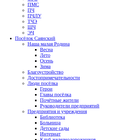
ПМС
ПЧ
ПЧЛУ
ТЧЭ
ШЧ
ЭЧ
Посёлок Саянский
Наша малая Родина
Весна
Лето
Осень
Зима
Благоустройство
Достопримечательности
Люди посёлка
Герои
Главы посёлка
Почётные жители
Руководители предприятий
Предприятия и учреждения
Библиотека
Больница
Детские сады
Интернат
Клуб железнодорожников