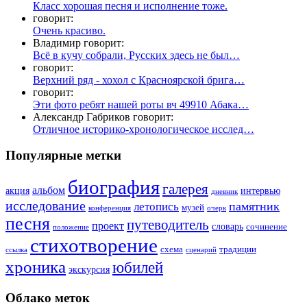
Класс хорошая песня и исполнение тоже.
говорит:
Очень красиво.
Владимир говорит:
Всё в кучу собрали, Русских здесь не был…
говорит:
Верхний ряд - хохол с Красноярской брига…
говорит:
Эти фото ребят нашей роты вч 49910 Абака…
Александр Габриков говорит:
Отличное историко-хронологическое исслед…
Популярные метки
биография
галерея
альбом
акция
интервью
дневник
исследование
памятник
летопись
музей
конференция
очерк
песня
путеводитель
проект
словарь
сочинение
положение
стихотворение
схема
традиции
ссылка
сценарий
хроника
юбилей
экскурсия
Облако меток