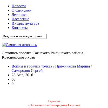
Новости
О Саянском
Летопись
Население
Инфраструктура
Контакты
Летопись посёлка Саянского Рыбинского района
Красноярского края
Войны в горячих точках
/
Пряжникова Марина
/
Самородов Сергей
28 Апр, 2016
68
0
Героизм
(Посвящается Самородову Сергею)