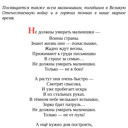
Посвящается также всем мальчишкам, погибшим в Великую
Отечественную войну и в горячих точках в наше мирное
время.
Н
е должны умирать мальчишки —
Воины страны.
Знают жизнь они — понаслышке,
Жадно ждут весны,
Прижимают к груди письмишко
В страхе за семью…
Не должны умирать мальчишки.
Только — не в бою!
А растут они очень быстро —
Смотрят свысока,
И уже пробегает искра
В их стальных руках.
В тёмном небе мелькают вспышки,
Зорко бдит патруль…
Не должны умирать мальчишки.
Только — не от пуль!
А ещё нужно дом построить,