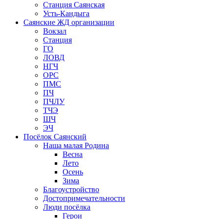
Станция Саянская
Усть-Кандыга
Саянские ЖД организации
Вокзал
Станция
ГО
ЛОВД
НГЧ
ОРС
ПМС
ПЧ
ПЧЛУ
ТЧЭ
ШЧ
ЭЧ
Посёлок Саянский
Наша малая Родина
Весна
Лето
Осень
Зима
Благоустройство
Достопримечательности
Люди посёлка
Герои