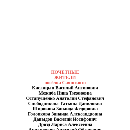
ПОЧЁТНЫЕ
ЖИТЕЛИ
посёлка Саянского:
Кислицын Василий Антонович
Межиба Нина Тихоновна
Остапущенко Анатолий Стефанович
Слободчикова Татьяна Даниловна
Широкова Зинаида Федоровна
Головкова Зинаида Александровна
Давыдов Василий Иосифович
Дрозд Лариса Алексеевна
Арламенков Анатолий Фёдорович