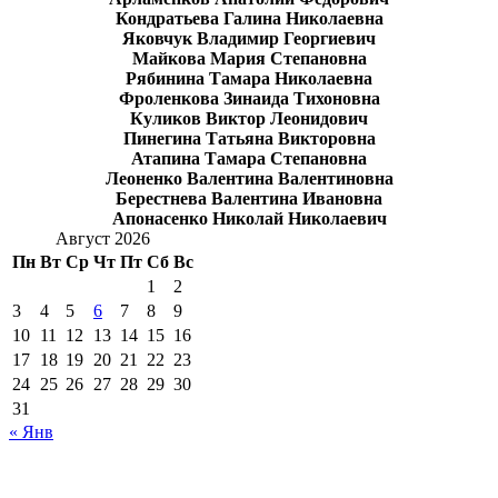
Кондратьева Галина Николаевна
Яковчук Владимир Георгиевич
Майкова Мария Степановна
Рябинина Тамара Николаевна
Фроленкова Зинаида Тихоновна
Куликов Виктор Леонидович
Пинегина Татьяна Викторовна
Атапина Тамара Степановна
Леоненко Валентина Валентиновна
Берестнева Валентина Ивановна
Апонасенко Николай Николаевич
Август 2026
Пн
Вт
Ср
Чт
Пт
Сб
Вс
1
2
3
4
5
6
7
8
9
10
11
12
13
14
15
16
17
18
19
20
21
22
23
24
25
26
27
28
29
30
31
« Янв