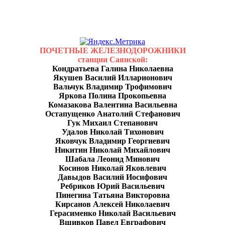
ПОЧЕТНЫЕ ЖЕЛЕЗНОДОРОЖНИКИ
станции Саянской:
Кондратьева Галина Николаевна
Якушев Василий Илларионович
Вальчук Владимир Трофимович
Яркова Полина Прокопьевна
Комазакова Валентина Васильевна
Остапущенко Анатолий Стефанович
Гук Михаил Степанович
Удалов Николай Тихонович
Яковчук Владимир Георгиевич
Никитин Николай Михайлович
Шабала Леонид Минович
Косинов Николай Яковлевич
Давыдов Василий Иосифович
Ребриков Юрий Васильевич
Пинегина Татьяна Викторовна
Кирсанов Алексей Николаевич
Герасименко Николай Васильевич
Вшивков Павел Евграфович