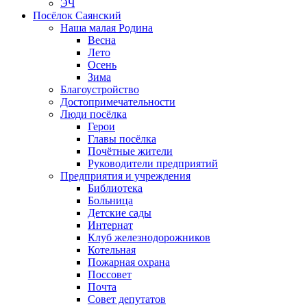
ЭЧ
Посёлок Саянский
Наша малая Родина
Весна
Лето
Осень
Зима
Благоустройство
Достопримечательности
Люди посёлка
Герои
Главы посёлка
Почётные жители
Руководители предприятий
Предприятия и учреждения
Библиотека
Больница
Детские сады
Интернат
Клуб железнодорожников
Котельная
Пожарная охрана
Поссовет
Почта
Совет депутатов