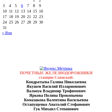
1
2
3
4
5
6
7
8
9
10
11
12
13
14
15
16
17
18
19
20
21
22
23
24
25
26
27
28
29
30
31
« Янв
ПОЧЕТНЫЕ ЖЕЛЕЗНОДОРОЖНИКИ
станции Саянской:
Кондратьева Галина Николаевна
Якушев Василий Илларионович
Вальчук Владимир Трофимович
Яркова Полина Прокопьевна
Комазакова Валентина Васильевна
Остапущенко Анатолий Стефанович
Гук Михаил Степанович