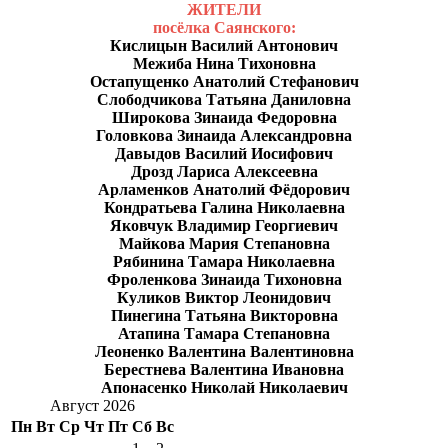
ЖИТЕЛИ
посёлка Саянского:
Кислицын Василий Антонович
Межиба Нина Тихоновна
Остапущенко Анатолий Стефанович
Слободчикова Татьяна Даниловна
Широкова Зинаида Федоровна
Головкова Зинаида Александровна
Давыдов Василий Иосифович
Дрозд Лариса Алексеевна
Арламенков Анатолий Фёдорович
Кондратьева Галина Николаевна
Яковчук Владимир Георгиевич
Майкова Мария Степановна
Рябинина Тамара Николаевна
Фроленкова Зинаида Тихоновна
Куликов Виктор Леонидович
Пинегина Татьяна Викторовна
Атапина Тамара Степановна
Леоненко Валентина Валентиновна
Берестнева Валентина Ивановна
Апонасенко Николай Николаевич
Август 2026
Пн
Вт
Ср
Чт
Пт
Сб
Вс