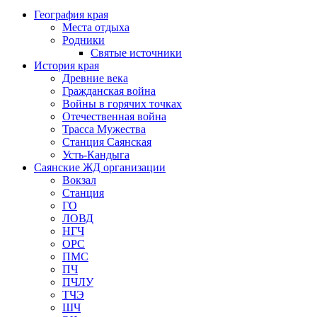
География края
Места отдыха
Родники
Святые источники
История края
Древние века
Гражданская война
Войны в горячих точках
Отечественная война
Трасса Мужества
Станция Саянская
Усть-Кандыга
Саянские ЖД организации
Вокзал
Станция
ГО
ЛОВД
НГЧ
ОРС
ПМС
ПЧ
ПЧЛУ
ТЧЭ
ШЧ