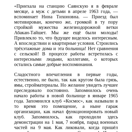
«Приехала на станцию Саянскую я в феврале
месяце, а муж с детьми в апреле 1963 года, —
вспоминает Нина Тихоновна. — Приезд был
мотивирован, конечно же, громкой в ту пору
стройкой мужества железнодорожной ветки
Абакан-Тайшет. Мы же ещё были молоды!
Привлекло то, что будущее виделось интересным.
А впоследствии и квартирные условия. Строились
трёхэтажные дома и эта больница! Нет сравнения
с сельской! В процессе работы встретилась с
интересными людьми, коллегами, о которых
остались самые добрые воспоминания.
Сладостного впечатления в первые годы,
естественно, не было, так как кругом была грязь,
ямы, стройматериалы. Но желание увидеть лучшее
преследовало постоянно. Запомнилось очень
начало работы в новой больнице в январе 1965
года. Запомнился клуб «Космос», как называли в
то время это помещение, а ныне гараж
организации, как начал функционировать новый
клуб. Запомнилось, как проходили здесь
демонстрации на 1 мая, 7 ноября, парад военных
частей на 9 мая. Как ликовали, когда пришёл