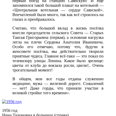
первый поезд на станцию Саянскую! И ещё
запомнился такой большой плакат на котельной —
«Центральная котельная — сердце Саянской».
Впечатлений было много, так как всё строилось на
глазах и преображалось.
Считаю, что большой вклад в жизнь посёлка
внесли председатели сельского Совета — Старых
Таисья Григорьевна (первая), а основная нагрузка
легла на плечи Сердюка Анатолия Иванивича.
Особо его отмечаю, потому что, будучи в
женсовете посёлка, мы действительно творили
приятные чудеса. Главное всё-таки — это показ по
телевизору улицы Ленина. Какое было зрелище:
цветы от клуба до вокзала росли, цвели!.. Очень
трогательный момент!
В общем, мои все годы отданы служению
медицине, мужа — железной дороге. Сожалений
— нет! Даже горды, что приняли участие в
великой стройке того времени».
1956 год
Нина Тихоновна в больнице (справа)