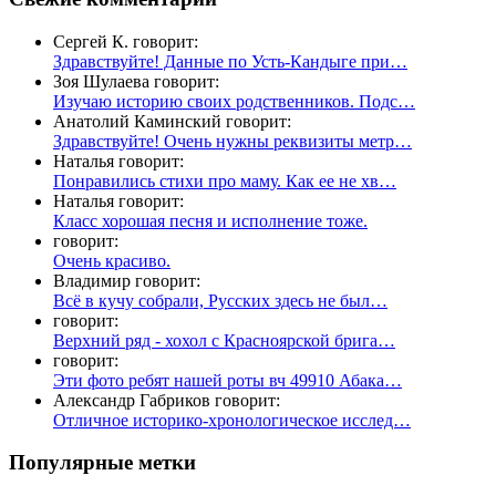
Сергей К. говорит:
Здравствуйте! Данные по Усть-Кандыге при…
Зоя Шулаева говорит:
Изучаю историю своих родственников. Подс…
Анатолий Каминский говорит:
Здравствуйте! Очень нужны реквизиты метр…
Наталья говорит:
Понравились стихи про маму. Как ее не хв…
Наталья говорит:
Класс хорошая песня и исполнение тоже.
говорит:
Очень красиво.
Владимир говорит:
Всё в кучу собрали, Русских здесь не был…
говорит:
Верхний ряд - хохол с Красноярской брига…
говорит:
Эти фото ребят нашей роты вч 49910 Абака…
Александр Габриков говорит:
Отличное историко-хронологическое исслед…
Популярные метки