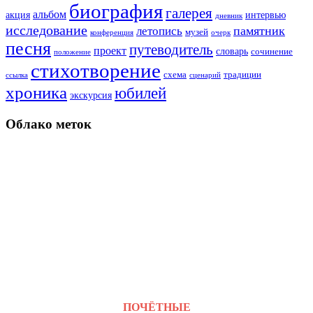
биография
галерея
альбом
акция
интервью
дневник
исследование
памятник
летопись
музей
конференция
очерк
песня
путеводитель
проект
словарь
сочинение
положение
стихотворение
схема
традиции
ссылка
сценарий
хроника
юбилей
экскурсия
Облако меток
ПОЧЁТНЫЕ