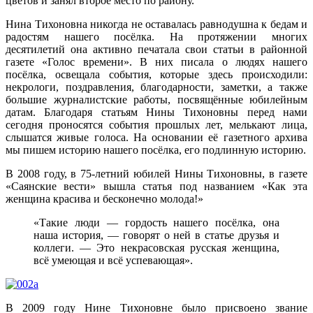
цветов и занял второе место по району.
Нина Тихоновна никогда не оставалась равнодушна к бедам и
радостям нашего посёлка. На протяжении многих
десятилетий она активно печатала свои статьи в районной
газете «Голос времени». В них писала о людях нашего
посёлка, освещала события, которые здесь происходили:
некрологи, поздравления, благодарности, заметки, а также
большие журналистские работы, посвящённые юбилейным
датам. Благодаря статьям Нины Тихоновны перед нами
сегодня проносятся события прошлых лет, мелькают лица,
слышатся живые голоса. На основании её газетного архива
мы пишем историю нашего посёлка, его подлинную историю.
В 2008 году, в 75-летний юбилей Нины Тихоновны, в газете
«Саянские вести» вышла статья под названием «Как эта
женщина красива и бесконечно молода!»
«Такие люди — гордость нашего посёлка, она
наша история, — говорят о ней в статье друзья и
коллеги. — Это некрасовская русская женщина,
всё умеющая и всё успевающая».
В 2009 году Нине Тихоновне было присвоено звание