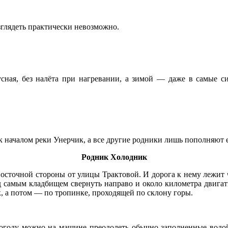
азглядеть практически невозможно.
усная, без налёта при нагревании, а зимой — даже в самые с
к началом реки Унерчик, а все другие родники лишь пополняют 
Родник Холодник
точной стороны от улицы Трактовой. И дорога к нему лежит че
д самым кладбищем свернуть направо и около километра двигать
, а потом — по тропинке, проходящей по склону горы.
 погоду можно на машине преодолеть обычно заполненные водо