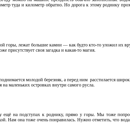
ометр туда и километр обратно. Но дорога к этому роднику пр
стой горы, лежат большие камни — как будто кто-то уложил их в
тоже присутствует своя загадка и какая-то магия.
м поднимается молодой березняк, а перед ним расстилается широк
 на маленьких островках внутри самого русла.
у ещё на подступах к роднику, прямо у горы. Мы тоже попроб
ой. Нам она тоже очень понравилась. Нужно отметить, что вода в