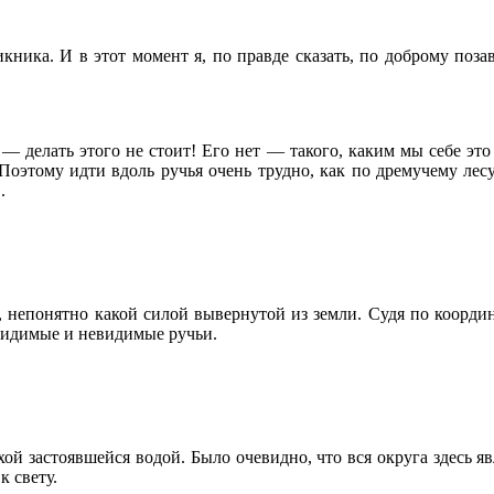
кника. И в этот момент я, по правде сказать, по доброму поза
— делать этого не стоит! Его нет — такого, каким мы себе это
оэтому идти вдоль ручья очень трудно, как по дремучему лесу, 
.
, непонятно какой силой вывернутой из земли. Судя по коорди
 видимые и невидимые ручьи.
ой застоявшейся водой. Было очевидно, что вся округа здесь 
 свету.