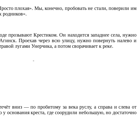
росто плохая». Мы, конечно, пробовать не стали, поверили им
х родников».
оде прозывают Крестиком. Он находится западнее села, нужно
 Агинск. Проехав через всю улицу, нужно повернуть налево и
равой лугами Унерчика, а потом сворачивает к реке.
ечёт вниз — по пробитому за века руслу, а справа и слева от
 у основания креста, где соорудили небольшую, но достаточно