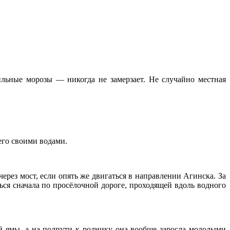
ильные морозы — никогда не замерзает. Не случайно местная
его своими водами.
рез мост, если опять же двигаться в направлении Агинска. За
ся сначала по просёлочной дороге, проходящей вдоль водного
й ямы, а на полпути к роднику она вообще заросла молодыми