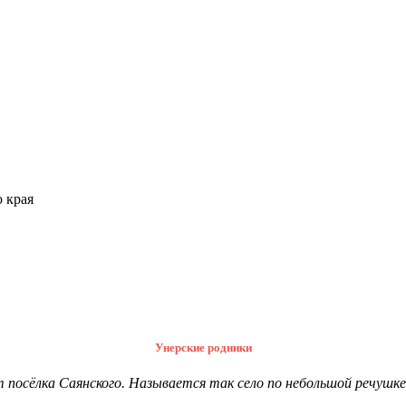
 края
Унерские родники
т посёлка Саянского. Называется так село по небольшой речушке,