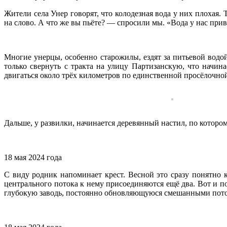
Жители села Унер говорят, что колодезная вода у них плохая
на слово. А что же вы пьёте? — спросили мы. «Вода у нас при
Многие унерцы, особенно старожилы, ездят за питьевой водо
только свернуть с тракта на улицу Партизанскую, что начин
двигаться около трёх километров по единственной просёлочной
Дальше, у развилки, начинается деревянный настил, по котором
18 мая 2024 года
С виду родник напоминает крест. Весной это сразу понятно к
центрального потока к нему присоединяются ещё два. Вот и п
глубокую заводь, постоянно обновляющуюся смешанными пото