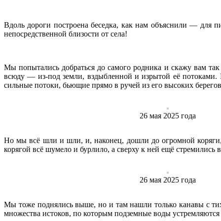
Вдоль дороги построена беседка, как нам объяснили — для пи
непосредственной близости от села!
Мы попытались добраться до самого родника и скажу вам так 
всюду — из-под земли, вздыбленной и изрытой её потоками. П
сильные потоки, бьющие прямо в ручей из его высоких берегов
26 ‎мая ‎2025 ‎года
Но мы всё шли и шли, и, наконец, дошли до огромной коряги
корягой всё шумело и бурлило, а сверху к ней ещё стремились
26 ‎мая ‎2025 ‎года
Мы тоже поднялись выше, но и там нашли только канавы с тих
множества истоков, по которым подземные воды устремляются к