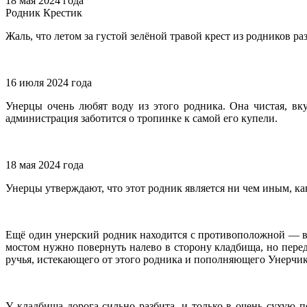
18 мая 2024 года
Родник Крестик
Жаль, что летом за густой зелёной травой крест из родников р
16 июля 2024 года
Унерцы очень любят воду из этого родника. Она чистая, вк
администрация заботится о тропинке к самой его купели.
18 мая 2024 года
Унерцы утверждают, что этот родник является ни чем иным, ка
Ещё один унерский родник находится с противоположной — вос
мостом нужно повернуть налево в сторону кладбища, но пере
ручья, истекающего от этого родника и пополняющего Унерчик
У кладбища дорога сильно разбита, и только в очень сухую