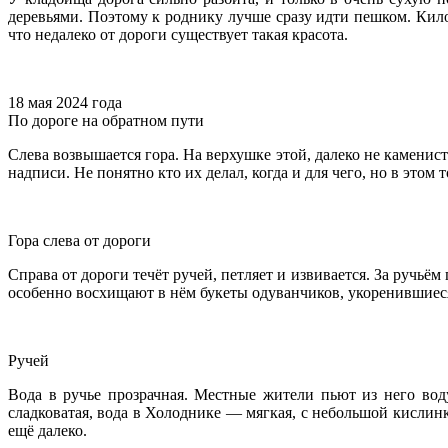
деревьями. Поэтому к роднику лучше сразу идти пешком. Кил
что недалеко от дороги существует такая красота.
18 мая 2024 года
По дороге на обратном пути
Слева возвышается гора. На верхушке этой, далеко не камени
надписи. Не понятно кто их делал, когда и для чего, но в этом 
Гора слева от дороги
Справа от дороги течёт ручей, петляет и извивается. За ручьё
особенно восхищают в нём букеты одуванчиков, укоренившиеся
Ручей
Вода в ручье прозрачная. Местные жители пьют из него вод
сладковатая, вода в Холоднике — мягкая, с небольшой кислинк
ещё далеко.