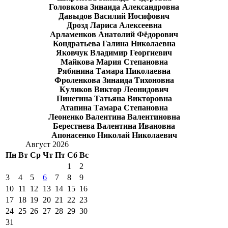
Головкова Зинаида Александровна
Давыдов Василий Иосифович
Дрозд Лариса Алексеевна
Арламенков Анатолий Фёдорович
Кондратьева Галина Николаевна
Яковчук Владимир Георгиевич
Майкова Мария Степановна
Рябинина Тамара Николаевна
Фроленкова Зинаида Тихоновна
Куликов Виктор Леонидович
Пинегина Татьяна Викторовна
Атапина Тамара Степановна
Леоненко Валентина Валентиновна
Берестнева Валентина Ивановна
Апонасенко Николай Николаевич
Август 2026
Пн
Вт
Ср
Чт
Пт
Сб
Вс
1
2
3
4
5
6
7
8
9
10
11
12
13
14
15
16
17
18
19
20
21
22
23
24
25
26
27
28
29
30
31