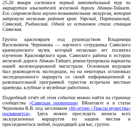
25-26 января состоялся первый автомобильный тур по
маршрутам изыскателей железной дороги Абакан-Тайшет.
Его сопровождала научно-познавательная экскурсия, которая
затронула несколько районов края: Уярский, Партизанский,
Саянский, Рыбинский. Одной из остановок стала станция
Саянская.
Группа красноярцев под руководством Владимира
Васильевича Черникова — научного сотрудника Саянского
краеведческого музея, который несколько лет посвятил
изучению Красноярского края, Саянского района и истории
железной дороги Абакан-Тайшет, реконструировала варианты
нашей железнодорожной магистрали. Основным ведущим
был руководитель экспедиции, но на некоторых остановках
экспедиционного маршрута со своей информационной и
развлекательной программой туристов встречали местные
краеведы, клубные и музейные работники.
Подробный отчёт об этом событии можно найти на странице
сообщества
«Саянская провинция»
ВКонтакте и в статье
Черникова В.В. под заголовком
«60-летию «Трассы мужества»
посвящается»
. Здесь можно проследить анонсы всех
экскурсионных маршрутов по нашим местам и
присоединиться любой, подходящей для вас, группе.