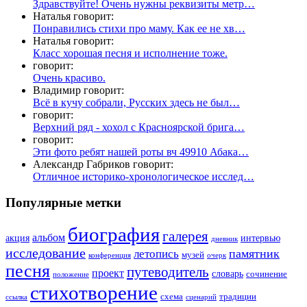
Здравствуйте! Очень нужны реквизиты метр…
Наталья говорит:
Понравились стихи про маму. Как ее не хв…
Наталья говорит:
Класс хорошая песня и исполнение тоже.
говорит:
Очень красиво.
Владимир говорит:
Всё в кучу собрали, Русских здесь не был…
говорит:
Верхний ряд - хохол с Красноярской брига…
говорит:
Эти фото ребят нашей роты вч 49910 Абака…
Александр Габриков говорит:
Отличное историко-хронологическое исслед…
Популярные метки
биография
галерея
альбом
акция
интервью
дневник
исследование
памятник
летопись
музей
конференция
очерк
песня
путеводитель
проект
словарь
сочинение
положение
стихотворение
схема
традиции
ссылка
сценарий