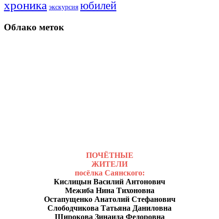
хроника
юбилей
экскурсия
Облако меток
ПОЧЁТНЫЕ
ЖИТЕЛИ
посёлка Саянского:
Кислицын Василий Антонович
Межиба Нина Тихоновна
Остапущенко Анатолий Стефанович
Слободчикова Татьяна Даниловна
Широкова Зинаида Федоровна