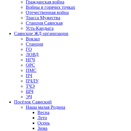
Гражданская война
Войны в горячих точках
Отечественная война
Трасса Мужества
Станция Саянская
Усть-Кандыга
Саянские ЖД организации
Вокзал
Станция
ГО
ЛОВД
НГЧ
ОРС
ПМС
ПЧ
ПЧЛУ
ТЧЭ
ШЧ
ЭЧ
Посёлок Саянский
Наша малая Родина
Весна
Лето
Осень
Зима