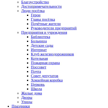
Благоустройство
Достопримечательности
Люди посёлка
Герои
Главы посёлка
Почётные жители
Руководители предприятий
Предприятия и учреждения
Библиотека
Больница
Детские сады
Интернат
Клуб железнодорожников
Котельная
Пожарная охрана
Поссовет
Почта
Совет депутатов
Хоккейная коробка
Церковь
Школа
Жилые дома
Дворы
Улицы
Праздники