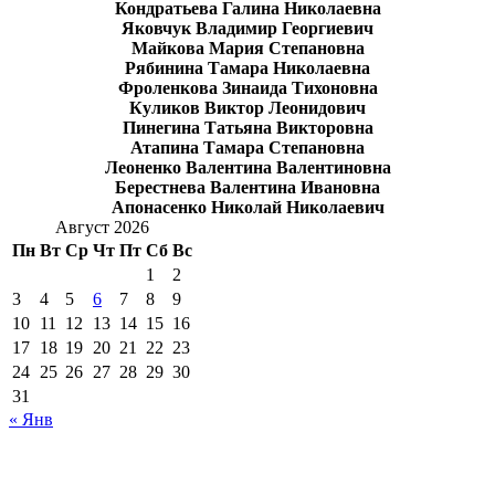
Кондратьева Галина Николаевна
Яковчук Владимир Георгиевич
Майкова Мария Степановна
Рябинина Тамара Николаевна
Фроленкова Зинаида Тихоновна
Куликов Виктор Леонидович
Пинегина Татьяна Викторовна
Атапина Тамара Степановна
Леоненко Валентина Валентиновна
Берестнева Валентина Ивановна
Апонасенко Николай Николаевич
Август 2026
Пн
Вт
Ср
Чт
Пт
Сб
Вс
1
2
3
4
5
6
7
8
9
10
11
12
13
14
15
16
17
18
19
20
21
22
23
24
25
26
27
28
29
30
31
« Янв