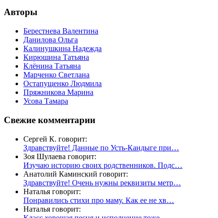
Авторы
Берестнева Валентина
Данилова Ольга
Калинушкина Надежда
Кирюшина Татьяна
Клёнина Татьяна
Марченко Светлана
Остапущенко Людмила
Пряжникова Марина
Усова Тамара
Свежие комментарии
Сергей К. говорит:
Здравствуйте! Данные по Усть-Кандыге при…
Зоя Шулаева говорит:
Изучаю историю своих родственников. Подс…
Анатолий Каминский говорит:
Здравствуйте! Очень нужны реквизиты метр…
Наталья говорит:
Понравились стихи про маму. Как ее не хв…
Наталья говорит:
Класс хорошая песня и исполнение тоже.