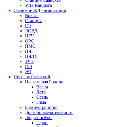
Станция Саянская
Усть-Кандыга
Саянские ЖД организации
Вокзал
Станция
ГО
ЛОВД
НГЧ
ОРС
ПМС
ПЧ
ПЧЛУ
ТЧЭ
ШЧ
ЭЧ
Посёлок Саянский
Наша малая Родина
Весна
Лето
Осень
Зима
Благоустройство
Достопримечательности
Люди посёлка
Герои