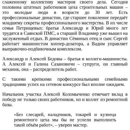
слаженному коллективу мастеров своего дела. Сегодня
половина штатных работников цеха строительных машин –
это молодые люди в возрасте до 30 лет. Есть
профессиональные династии, где старшее поколение передаёт
младшему секреты профессионального мастерства. В их числе
семья Петрищевых: братья Александр и Юрий много лет
трудятся в Саянской ПМС, а старший Владимир уже вышел на
заслуженный отдых. В династии Сёминых отец и сын: Сергей
работает машинистом хоппер-дозатора, а Вадим управляет
выправочно-подбивочным комплексом.
Александр и Алексей Бедовы – братья и коллеги-машинисты.
А Алексей и Галина Сазановичи – супруги, он главный
механик, она – распределитель работ.
С такими крепкими профессиональными семейными
традициями успех на сетевом конкурсе был вполне ожидаем.
Начальник участка Алексей Коломыченко отмечает вклад в
победу не только своих работников, но и коллег из ремонтной
базы.
«Без слесарей, наладчиков, токарей и кузнеца
ремонтного цеха мы бы не успели выполнить
такой объём работ», – уверен мастер.