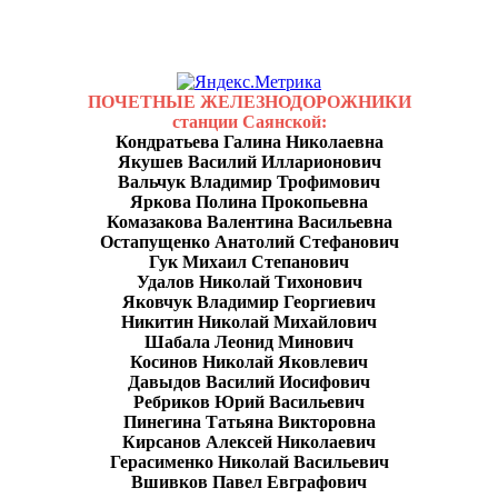
ПОЧЕТНЫЕ ЖЕЛЕЗНОДОРОЖНИКИ
станции Саянской:
Кондратьева Галина Николаевна
Якушев Василий Илларионович
Вальчук Владимир Трофимович
Яркова Полина Прокопьевна
Комазакова Валентина Васильевна
Остапущенко Анатолий Стефанович
Гук Михаил Степанович
Удалов Николай Тихонович
Яковчук Владимир Георгиевич
Никитин Николай Михайлович
Шабала Леонид Минович
Косинов Николай Яковлевич
Давыдов Василий Иосифович
Ребриков Юрий Васильевич
Пинегина Татьяна Викторовна
Кирсанов Алексей Николаевич
Герасименко Николай Васильевич
Вшивков Павел Евграфович