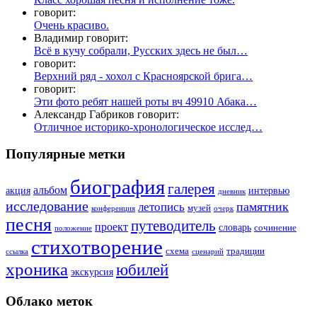
говорит:
Очень красиво.
Владимир говорит:
Всё в кучу собрали, Русских здесь не был…
говорит:
Верхний ряд - хохол с Красноярской брига…
говорит:
Эти фото ребят нашей роты вч 49910 Абака…
Александр Габриков говорит:
Отличное историко-хронологическое исслед…
Популярные метки
биография
галерея
альбом
акция
интервью
дневник
исследование
памятник
летопись
музей
конференция
очерк
песня
путеводитель
проект
словарь
сочинение
положение
стихотворение
схема
традиции
ссылка
сценарий
хроника
юбилей
экскурсия
Облако меток