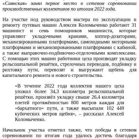
«Саянская» занял первое место в сетевом соревновании
производственных коллективов по итогам 2022 года.
На участке под руководством мастера по эксплуатации и
ремонту путевых машин Алексея Коломыченко работают 31
машинист и семь помощников машиниста, которые
управляют укладочными кранами, хоппер-дозаторами,
механизированными платформами, самоходными моторными
платформами и механизированными платформами с кабиной,
а также выправочно-подбивочно-отделочными комплексами.
С помощью этих машин работники цеха производят укладку
рельсошпальной решётки, стрелочных переводов, подбивку и
рихтовку пути, перевозят и выгружают щебень для
капитального ремонта и нового строительства.
«В течение 2022 года коллектив нашего цеха
уложил более 34,3 километра рельсошпальной
решётки, произвёл укладку свыше 26,4 километра
плетей протяжённостью 800 метров каждая для
«бархатного» пути, а также высыпали 102 449
кубических метров щебня», – рассказал Алексей
Коломыченко.
Начальник участка отметил также, что победы в сетевом
соревновании по итогам года удалось достичь благодаря