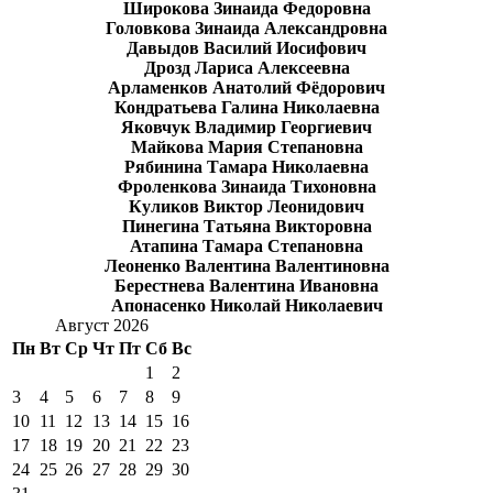
Широкова Зинаида Федоровна
Головкова Зинаида Александровна
Давыдов Василий Иосифович
Дрозд Лариса Алексеевна
Арламенков Анатолий Фёдорович
Кондратьева Галина Николаевна
Яковчук Владимир Георгиевич
Майкова Мария Степановна
Рябинина Тамара Николаевна
Фроленкова Зинаида Тихоновна
Куликов Виктор Леонидович
Пинегина Татьяна Викторовна
Атапина Тамара Степановна
Леоненко Валентина Валентиновна
Берестнева Валентина Ивановна
Апонасенко Николай Николаевич
Август 2026
Пн
Вт
Ср
Чт
Пт
Сб
Вс
1
2
3
4
5
6
7
8
9
10
11
12
13
14
15
16
17
18
19
20
21
22
23
24
25
26
27
28
29
30