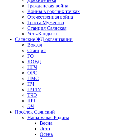
Древние века
Гражданская война
Войны в горячих точках
Отечественная война
Трасса Мужества
Станция Саянская
Усть-Кандыга
Саянские ЖД организации
Вокзал
Станция
ГО
ЛОВД
НГЧ
ОРС
ПМС
ПЧ
ПЧЛУ
ТЧЭ
ШЧ
ЭЧ
Посёлок Саянский
Наша малая Родина
Весна
Лето
Осень