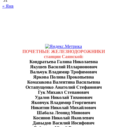
31
« Янв
ПОЧЕТНЫЕ ЖЕЛЕЗНОДОРОЖНИКИ
станции Саянской:
Кондратьева Галина Николаевна
Якушев Василий Илларионович
Вальчук Владимир Трофимович
Яркова Полина Прокопьевна
Комазакова Валентина Васильевна
Остапущенко Анатолий Стефанович
Гук Михаил Степанович
Удалов Николай Тихонович
Яковчук Владимир Георгиевич
Никитин Николай Михайлович
Шабала Леонид Минович
Косинов Николай Яковлевич
Давыдов Василий Иосифович