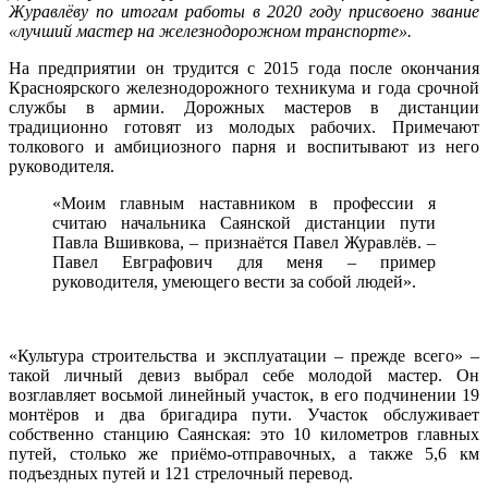
Журавлёву по итогам работы в 2020 году присвоено звание
«лучший мастер на железнодорожном транспорте».
На предприятии он трудится с 2015 года после окончания
Красноярского железнодорожного техникума и года срочной
службы в армии. Дорожных мастеров в дистанции
традиционно готовят из молодых рабочих. Примечают
толкового и амбициозного парня и воспитывают из него
руководителя.
«Моим главным наставником в профессии я
считаю начальника Саянской дистанции пути
Павла Вшивкова, – признаётся Павел Журавлёв. –
Павел Евграфович для меня – пример
руководителя, умеющего вести за собой людей».
«Культура строительства и эксплуатации – прежде всего» –
такой личный девиз выбрал себе молодой мастер. Он
возглавляет восьмой линейный участок, в его подчинении 19
монтёров и два бригадира пути. Участок обслуживает
собственно станцию Саянская: это 10 километров главных
путей, столько же приёмо-отправочных, а также 5,6 км
подъездных путей и 121 стрелочный перевод.