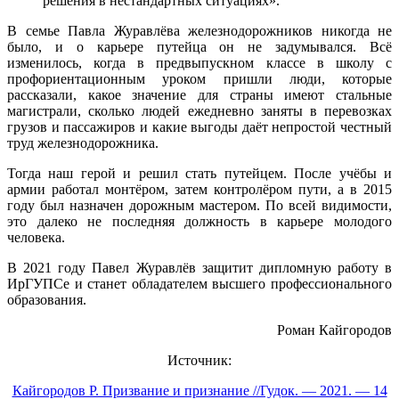
решения в нестандартных ситуациях».
В семье Павла Журавлёва железнодорожников никогда не
было, и о карьере путейца он не задумывался. Всё
изменилось, когда в предвыпускном классе в школу с
профориентационным уроком пришли люди, которые
рассказали, какое значение для страны имеют стальные
магистрали, сколько людей ежедневно заняты в перевозках
грузов и пассажиров и какие выгоды даёт непростой честный
труд железнодорожника.
Тогда наш герой и решил стать путейцем. После учёбы и
армии работал монтёром, затем контролёром пути, а в 2015
году был назначен дорожным мастером. По всей видимости,
это далеко не последняя должность в карьере молодого
человека.
В 2021 году Павел Журавлёв защитит дипломную работу в
ИрГУПСе и станет обладателем высшего профессионального
образования.
Роман Кайгородов
Источник:
Кайгородов Р. Призвание и признание //Гудок. — 2021. — 14