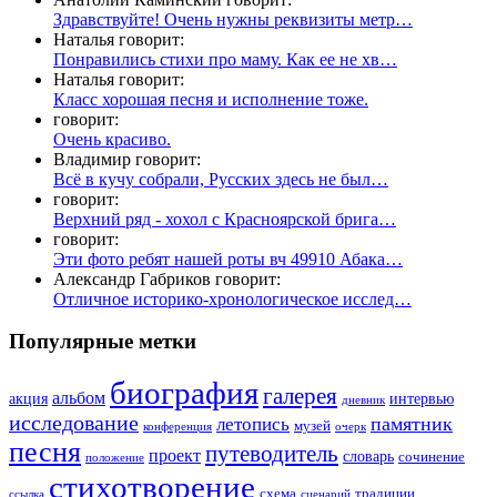
Здравствуйте! Очень нужны реквизиты метр…
Наталья говорит:
Понравились стихи про маму. Как ее не хв…
Наталья говорит:
Класс хорошая песня и исполнение тоже.
говорит:
Очень красиво.
Владимир говорит:
Всё в кучу собрали, Русских здесь не был…
говорит:
Верхний ряд - хохол с Красноярской брига…
говорит:
Эти фото ребят нашей роты вч 49910 Абака…
Александр Габриков говорит:
Отличное историко-хронологическое исслед…
Популярные метки
биография
галерея
альбом
акция
интервью
дневник
исследование
памятник
летопись
музей
конференция
очерк
песня
путеводитель
проект
словарь
сочинение
положение
стихотворение
схема
традиции
ссылка
сценарий