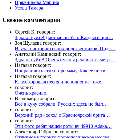
Пряжникова Марина
Усова Тамара
Свежие комментарии
Сергей К. говорит:
Здравствуйте! Данные по Усть-Кандыге при…
Зоя Шулаева говорит:
Изучаю историю своих родственников. Подс…
Анатолий Каминский говорит:
Здравствуйте! Очень нужны реквизиты метр…
Наталья говорит:
Понравились стихи про маму. Как ее не хв…
Наталья говорит:
Класс хорошая песня и исполнение тоже.
говорит:
Очень красиво.
Владимир говорит:
Всё в кучу собрали, Русских здесь не был…
говорит:
Верхний ряд - хохол с Красноярской брига…
говорит:
Эти фото ребят нашей роты вч 49910 Абака…
Александр Габриков говорит:
Отличное историко-хронологическое исслед…