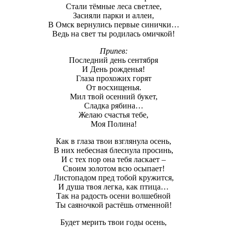
Стали тёмные леса светлее,
Засияли парки и аллеи,
В Омск вернулись первые синички…
Ведь на свет ты родилась омичкой!
Припев:
Последний день сентября
И День рожденья!
Глаза прохожих горят
От восхищенья.
Мил твой осенний букет,
Сладка рябина…
Желаю счастья тебе,
Моя Полина!
Как в глаза твои взглянула осень,
В них небесная блеснула просинь,
И с тех пор она тебя ласкает –
Своим золотом всю осыпает!
Листопадом пред тобой кружится,
И душа твоя легка, как птица…
Так на радость осени волшебной
Ты саяночкой растёшь отменной!
Будет мерить твои годы осень,