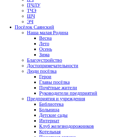
ПЧЛУ
ТЧЭ
ШЧ
ЭЧ
Посёлок Саянский
Наша малая Родина
Весна
Лето
Осень
Зима
Благоустройство
Достопримечательности
Люди посёлка
Герои
Главы посёлка
Почётные жители
Руководители предприятий
Предприятия и учреждения
Библиотека
Больница
Детские сады
Интернат
Клуб железнодорожников
Котельная