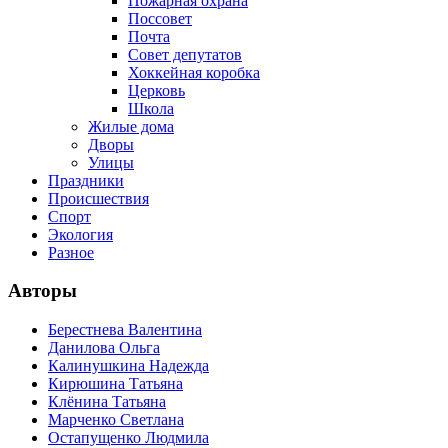
Пожарная охрана
Поссовет
Почта
Совет депутатов
Хоккейная коробка
Церковь
Школа
Жилые дома
Дворы
Улицы
Праздники
Происшествия
Спорт
Экология
Разное
Авторы
Берестнева Валентина
Данилова Ольга
Калинушкина Надежда
Кирюшина Татьяна
Клёнина Татьяна
Марченко Светлана
Остапущенко Людмила