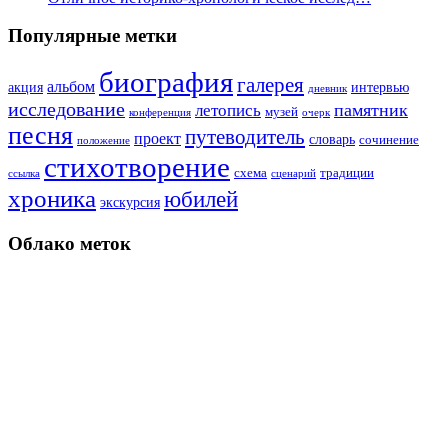
Популярные метки
биография
галерея
альбом
акция
интервью
дневник
исследование
памятник
летопись
музей
конференция
очерк
песня
путеводитель
проект
словарь
сочинение
положение
стихотворение
схема
традиции
ссылка
сценарий
хроника
юбилей
экскурсия
Облако меток