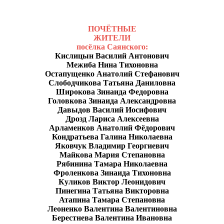
ПОЧЁТНЫЕ
ЖИТЕЛИ
посёлка Саянского:
Кислицын Василий Антонович
Межиба Нина Тихоновна
Остапущенко Анатолий Стефанович
Слободчикова Татьяна Даниловна
Широкова Зинаида Федоровна
Головкова Зинаида Александровна
Давыдов Василий Иосифович
Дрозд Лариса Алексеевна
Арламенков Анатолий Фёдорович
Кондратьева Галина Николаевна
Яковчук Владимир Георгиевич
Майкова Мария Степановна
Рябинина Тамара Николаевна
Фроленкова Зинаида Тихоновна
Куликов Виктор Леонидович
Пинегина Татьяна Викторовна
Атапина Тамара Степановна
Леоненко Валентина Валентиновна
Берестнева Валентина Ивановна