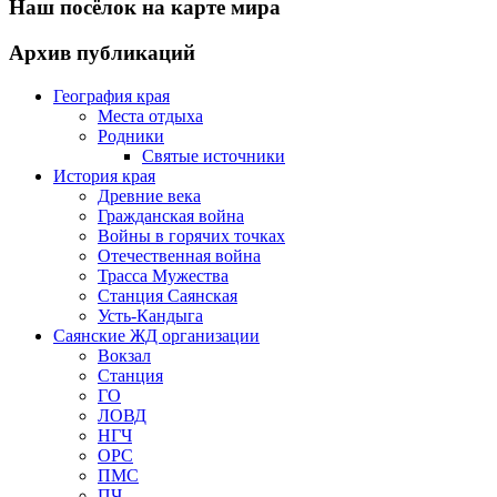
Наш посёлок на карте мира
Архив публикаций
География края
Места отдыха
Родники
Святые источники
История края
Древние века
Гражданская война
Войны в горячих точках
Отечественная война
Трасса Мужества
Станция Саянская
Усть-Кандыга
Саянские ЖД организации
Вокзал
Станция
ГО
ЛОВД
НГЧ
ОРС
ПМС
ПЧ