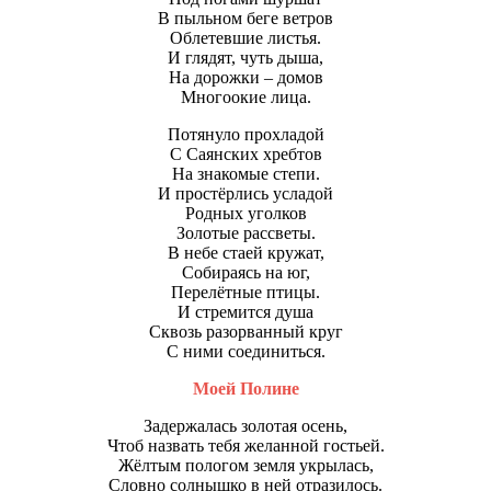
В пыльном беге ветров
Облетевшие листья.
И глядят, чуть дыша,
На дорожки – домов
Многоокие лица.
Потянуло прохладой
С Саянских хребтов
На знакомые степи.
И простёрлись усладой
Родных уголков
Золотые рассветы.
В небе стаей кружат,
Собираясь на юг,
Перелётные птицы.
И стремится душа
Сквозь разорванный круг
С ними соединиться.
Моей Полине
Задержалась золотая осень,
Чтоб назвать тебя желанной гостьей.
Жёлтым пологом земля укрылась,
Словно солнышко в ней отразилось.