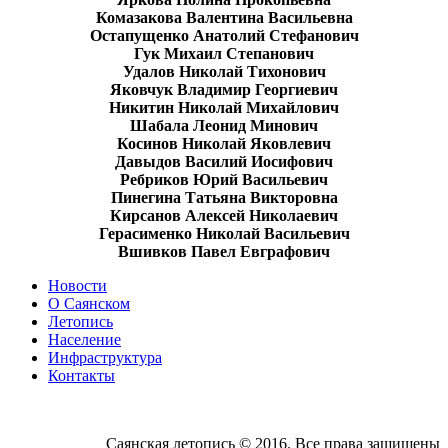
Комазакова Валентина Васильевна
Остапущенко Анатолий Стефанович
Гук Михаил Степанович
Удалов Николай Тихонович
Яковчук Владимир Георгиевич
Никитин Николай Михайлович
Шабала Леонид Минович
Косинов Николай Яковлевич
Давыдов Василий Иосифович
Ребриков Юрий Васильевич
Пинегина Татьяна Викторовна
Кирсанов Алексей Николаевич
Герасименко Николай Васильевич
Вшивков Павел Евграфович
Новости
О Саянском
Летопись
Население
Инфраструктура
Контакты
Саянская летопись © 2016. Все права защищены