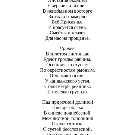
Листва за оконцем
Сверкает и пышет.
В неизбывном восторге
Затихло и замерло
Всё Присаянье.
И красуется осень,
Смеётся и плачет
Для нас на прощанье.
Припев:
В золотом листопаде
Рдеют гроздья рябины.
Осень мягко ступает
По окрестностям рыбным.
Обнажаются ивы
У кандыжского устья.
Стали ветры ревнивы,
И повеяло грустью.
Над приречной долиной
Плывут облака
В синеве поднебесной.
Меж листвой тополиной
Струится тоска
С суетой бессловесной.
Под ногами шуршат