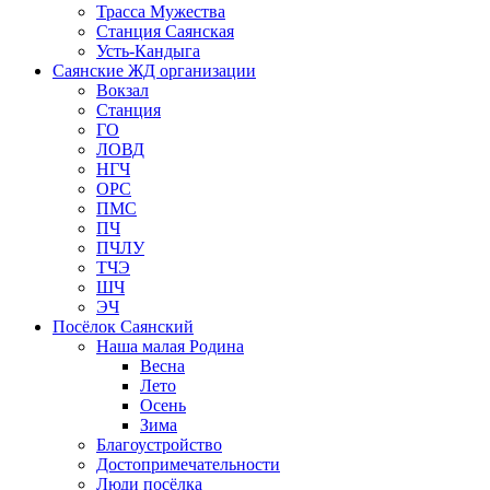
Трасса Мужества
Станция Саянская
Усть-Кандыга
Саянские ЖД организации
Вокзал
Станция
ГО
ЛОВД
НГЧ
ОРС
ПМС
ПЧ
ПЧЛУ
ТЧЭ
ШЧ
ЭЧ
Посёлок Саянский
Наша малая Родина
Весна
Лето
Осень
Зима
Благоустройство
Достопримечательности
Люди посёлка