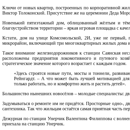
Ключи от новых квартир, построенных по корпоративной жи
Виктор Толоконский. Присутствие же на церемонии Деда Моро
Новенький пятиэтажный дом, облицованный жёлтым и тёмно
благоустройством территории – яркая игровая площадка с каче
Кстати, дом на улице Комсомольской, 2И, уже не первый, 
микрорайон, включающий три многоквартирных жилых дома и 
Такое внимание железнодорожников к станции Саянская несл
расположены предприятия локомотивного и путевого хозя
стратегическое значение которого возрастает с каждым годом.
«Здесь строятся новые пути, мосты и тоннели, развив
Рейнгардт. – А что может быть лучшей мотивацией для 
только работать, но и комфортно жить и растить детей».
Большинство нынешних новосёлов – молодые специалисты: дв
Задумываться о ремонте им не придётся. Просторные одно-, дв
сантехника. Так что жильцам остаётся самая приятная часть пе
Дежурная по станции Унерчик Валентина Филиппова с волнен
приехала на станцию Унерчик.