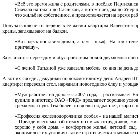
«Всё это время жила с родителями, в посёлке Партизанс
Сначала на такси до Саянской, а потом поездом до Унерчи
что жильё не собственное, а предоставляется на время ра
Получать ключи от первой в её жизни квартиры Валентина п
краны, заглядывают на балкон.
«Вот здесь поставим диван, а там – шкаф. На той стене
приглашу».
Затягивать с переездом и обустройством новой двухкомнатной
«С женой Татьяной уже заказали мебель, со дня на день д
А вот их соседи, дежурный по локомотивному депо Андрей Шт
квартире: перевезли стол, нарядили новогоднюю ёлку и угоща
«Муж работает на дороге с 2007 года, – рассказывает 
купили в ипотеку. ОАО «РЖД» предлагает хорошие услови
трёхкомнатную. Тем более что дочка подрастает, скоро в 
«Профессия железнодорожника особая – на нашей магист
– Прежде всего мы заботимся о семьях сотрудников, жи
хорошо у себя дома, – комфортное жильё, детский са
экономических условиях такие стратегически значимые 