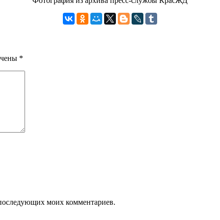
Фотография из архива пресс-службы КрасЖД
ечены
*
ля последующих моих комментариев.