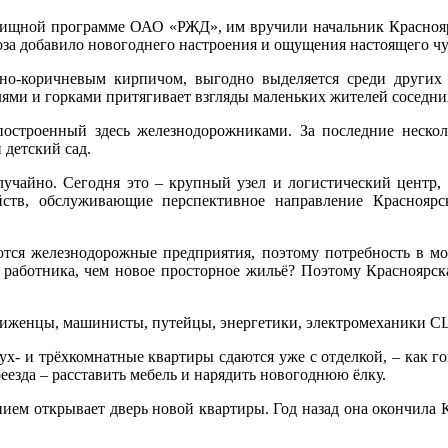
лищной программе ОАО «РЖД», им вручили начальник Красноярс
за добавило новогоднего настроения и ощущения настоящего чу
-коричневым кирпичом, выгодно выделяется среди других 
лями и горками притягивает взгляды маленьких жителей соседни
построенный здесь железнодорожниками. За последние неско
детский сад.
учайно. Сегодня это – крупный узел и логистический центр,
йств, обслуживающие перспективное направление Красноя
аются железнодорожные предприятия, поэтому потребность в м
работника, чем новое просторное жильё? Поэтому Красноярска
иженцы, машинисты, путейцы, энергетики, электромеханики С
ух- и трёхкомнатные квартиры сдаются уже с отделкой, – как го
реезда – расставить мебель и нарядить новогоднюю ёлку.
ием открывает дверь новой квартиры. Год назад она окончила