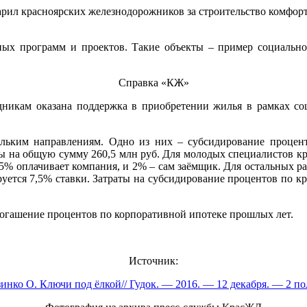
арил красноярских железнодорожников за строительство комфорт
ных программ и проектов. Такие объекты – пример социально
Справка «КЖ»
удникам оказана поддержка в приобретении жилья в рамках со
льким направлениям. Одно из них – субсидирование процен
на общую сумму 260,5 млн руб. Для молодых специалистов кред
,5% оплачивает компания, и 2% – сам заёмщик. Для остальных р
ируется 7,5% ставки. Затраты на субсидирование процентов по
 погашение процентов по корпоративной ипотеке прошлых лет.
Источник:
инко О. Ключи под ёлкой// Гудок. — 2016. — 12 декабря. — 2 по