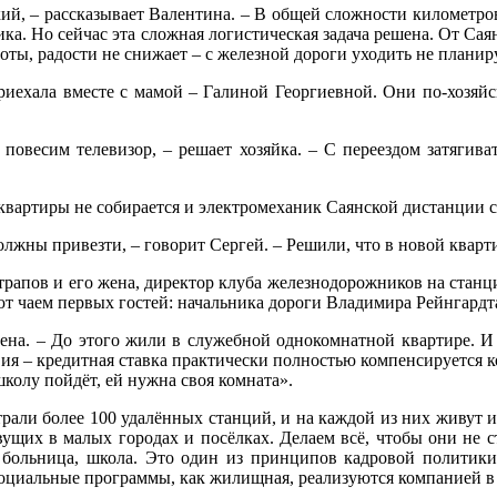
кий, – рассказывает Валентина. – В общей сложности километров
ка. Но сейчас эта сложная логистическая задача решена. От Саян
боты, радости не снижает – с железной дороги уходить не плани
риехала вместе с мамой – Галиной Георгиевной. Они по-хозяйс
 повесим телевизор, – решает хозяйка. – С переездом затягива
 квартиры не собирается и электромеханик Саянской дистанции
олжны привезти, – говорит Сергей. – Решили, что в новой кварт
рапов и его жена, директор клуба железнодорожников на станци
ют чаем первых гостей: начальника дороги Владимира Рейнгардт
Елена. – До этого жили в служебной однокомнатной квартире. 
я – кредитная ставка практически полностью компенсируется ко
школу пойдёт, ей нужна своя комната».
рали более 100 удалённых станций, и на каждой из них живут и
вущих в малых городах и посёлках. Делаем всё, чтобы они не
д, больница, школа. Это один из принципов кадровой полит
социальные программы, как жилищная, реализуются компанией в