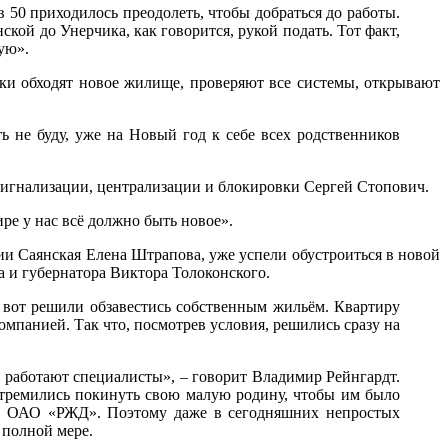
 50 приходилось преодолеть, чтобы добраться до работы.
ской до Унерчика, как говорится, рукой подать. Тот факт,
рую».
ки обходят новое жилище, проверяют все системы, открывают
ть не буду, уже на Новый год к себе всех родственников
 сигнализации, централизации и блокировки Сергей Стопович.
ире у нас всё должно быть новое».
и Саянская Елена Штрапова, уже успели обустроиться в новой
а и губернатора Виктора Толоконского.
И вот решили обзавестись собственным жильём. Квартиру
мпанией. Так что, посмотрев условия, решились сразу на
 работают специалисты», – говорит Владимир Рейнгардт.
 стремились покинуть свою малую родину, чтобы им было
ики ОАО «РЖД». Поэтому даже в сегодняшних непростых
 полной мере.