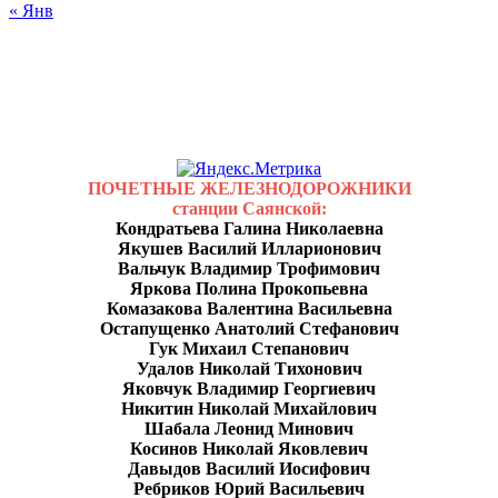
« Янв
ПОЧЕТНЫЕ ЖЕЛЕЗНОДОРОЖНИКИ
станции Саянской:
Кондратьева Галина Николаевна
Якушев Василий Илларионович
Вальчук Владимир Трофимович
Яркова Полина Прокопьевна
Комазакова Валентина Васильевна
Остапущенко Анатолий Стефанович
Гук Михаил Степанович
Удалов Николай Тихонович
Яковчук Владимир Георгиевич
Никитин Николай Михайлович
Шабала Леонид Минович
Косинов Николай Яковлевич
Давыдов Василий Иосифович
Ребриков Юрий Васильевич