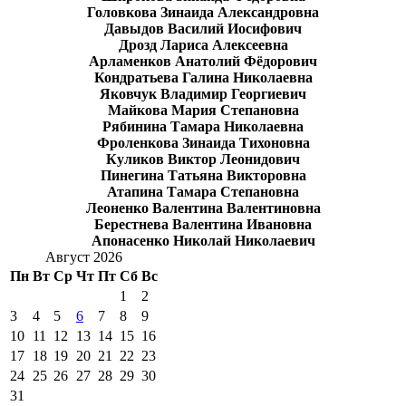
Головкова Зинаида Александровна
Давыдов Василий Иосифович
Дрозд Лариса Алексеевна
Арламенков Анатолий Фёдорович
Кондратьева Галина Николаевна
Яковчук Владимир Георгиевич
Майкова Мария Степановна
Рябинина Тамара Николаевна
Фроленкова Зинаида Тихоновна
Куликов Виктор Леонидович
Пинегина Татьяна Викторовна
Атапина Тамара Степановна
Леоненко Валентина Валентиновна
Берестнева Валентина Ивановна
Апонасенко Николай Николаевич
Август 2026
Пн
Вт
Ср
Чт
Пт
Сб
Вс
1
2
3
4
5
6
7
8
9
10
11
12
13
14
15
16
17
18
19
20
21
22
23
24
25
26
27
28
29
30
31