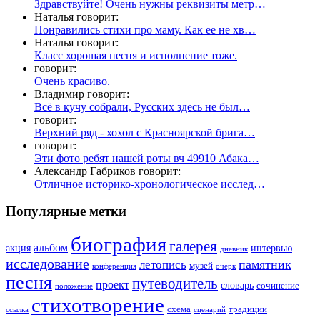
Здравствуйте! Очень нужны реквизиты метр…
Наталья говорит:
Понравились стихи про маму. Как ее не хв…
Наталья говорит:
Класс хорошая песня и исполнение тоже.
говорит:
Очень красиво.
Владимир говорит:
Всё в кучу собрали, Русских здесь не был…
говорит:
Верхний ряд - хохол с Красноярской брига…
говорит:
Эти фото ребят нашей роты вч 49910 Абака…
Александр Габриков говорит:
Отличное историко-хронологическое исслед…
Популярные метки
биография
галерея
альбом
акция
интервью
дневник
исследование
памятник
летопись
музей
конференция
очерк
песня
путеводитель
проект
словарь
сочинение
положение
стихотворение
схема
традиции
ссылка
сценарий