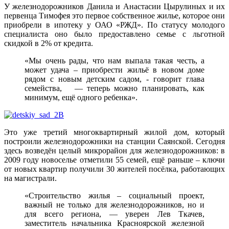
У железнодорожников Данила и Анастасии Цырулиных и их
первенца Тимофея это первое собственное жилье, которое они
приобрели в ипотеку у ОАО «РЖД». По статусу молодого
специалиста оно было предоставлено семье с льготной
скидкой в 2% от кредита.
«Мы очень рады, что нам выпала такая честь, а
может удача – приобрести жильё в новом доме
рядом с новым детским садом, -­ говорит глава
семейства, ­ — теперь можно планировать, как
минимум, ещё одного ребенка».
Это уже третий многоквартирный жилой дом, который
построили железнодорожники на станции Саянской. Сегодня
здесь возведён целый микрорайон для железнодорожников: в
2009 году новоселье отметили 55 семей, ещё раньше – ключи
от новых квартир получили 30 жителей посёлка, работающих
на магистрали.
«Строительство жилья – социальный проект,
важный не только для железнодорожников, но и
для всего региона, — уверен Лев Ткачев,
заместитель начальника Красноярской железной