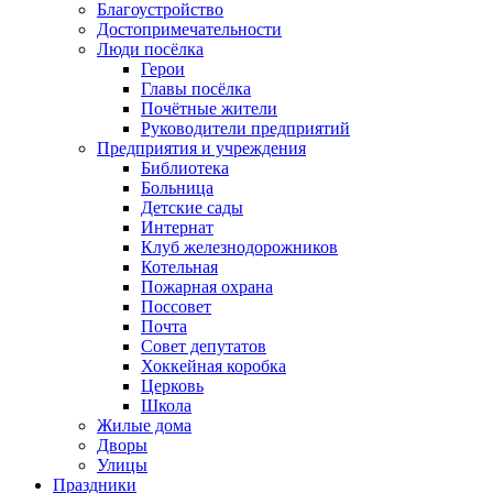
Благоустройство
Достопримечательности
Люди посёлка
Герои
Главы посёлка
Почётные жители
Руководители предприятий
Предприятия и учреждения
Библиотека
Больница
Детские сады
Интернат
Клуб железнодорожников
Котельная
Пожарная охрана
Поссовет
Почта
Совет депутатов
Хоккейная коробка
Церковь
Школа
Жилые дома
Дворы
Улицы
Праздники