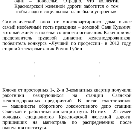
один – новоселье. Отрадно, что коллектив
Красноярской железной дороги заботится о том,
чтобы люди в социальном плане были устроены».
Символический ключ от многоквартирного дома вынес
самый необычный гость праздника – домовой Саян Кузьмич,
который живёт в посёлке со дня его основания. Ключ принял
представитель трудовой династии железнодорожников,
победитель конкурса «Лучший по профессии» в 2012 году,
старший электромеханик Роман Губин.
Ключи от просторных 1-, 2- и 3-комнатных квартир получили
работники базирующихся на станции Саянской
железнодорожных предприятий. В числе счастливчиков
— машинисты оборотного локомотивного депо станции
Саянской и работники дистанции пути. Из них – 25 семей
молодых специалистов Красноярской железной дороги,
пришедших на магистраль по распределению после
окончания института.