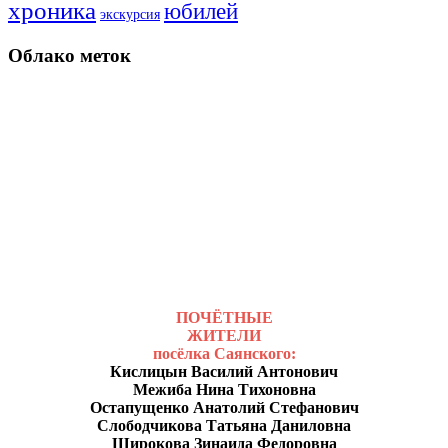
хроника
юбилей
экскурсия
Облако меток
ПОЧЁТНЫЕ
ЖИТЕЛИ
посёлка Саянского:
Кислицын Василий Антонович
Межиба Нина Тихоновна
Остапущенко Анатолий Стефанович
Слободчикова Татьяна Даниловна
Широкова Зинаида Федоровна