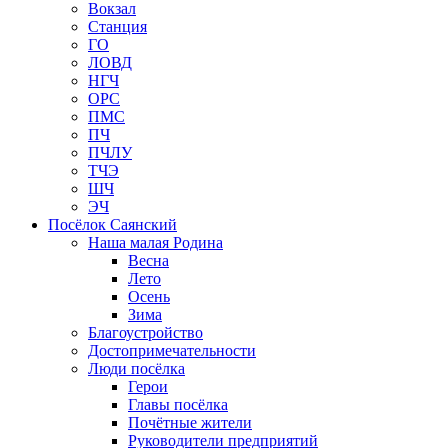
Вокзал
Станция
ГО
ЛОВД
НГЧ
ОРС
ПМС
ПЧ
ПЧЛУ
ТЧЭ
ШЧ
ЭЧ
Посёлок Саянский
Наша малая Родина
Весна
Лето
Осень
Зима
Благоустройство
Достопримечательности
Люди посёлка
Герои
Главы посёлка
Почётные жители
Руководители предприятий