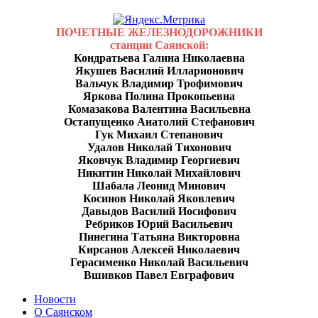
ПОЧЕТНЫЕ ЖЕЛЕЗНОДОРОЖНИКИ
станции Саянской:
Кондратьева Галина Николаевна
Якушев Василий Илларионович
Вальчук Владимир Трофимович
Яркова Полина Прокопьевна
Комазакова Валентина Васильевна
Остапущенко Анатолий Стефанович
Гук Михаил Степанович
Удалов Николай Тихонович
Яковчук Владимир Георгиевич
Никитин Николай Михайлович
Шабала Леонид Минович
Косинов Николай Яковлевич
Давыдов Василий Иосифович
Ребриков Юрий Васильевич
Пинегина Татьяна Викторовна
Кирсанов Алексей Николаевич
Герасименко Николай Васильевич
Вшивков Павел Евграфович
Новости
О Саянском