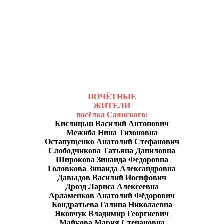
ПОЧЁТНЫЕ
ЖИТЕЛИ
посёлка Саянского:
Кислицын Василий Антонович
Межиба Нина Тихоновна
Остапущенко Анатолий Стефанович
Слободчикова Татьяна Даниловна
Широкова Зинаида Федоровна
Головкова Зинаида Александровна
Давыдов Василий Иосифович
Дрозд Лариса Алексеевна
Арламенков Анатолий Фёдорович
Кондратьева Галина Николаевна
Яковчук Владимир Георгиевич
Майкова Мария Степановна