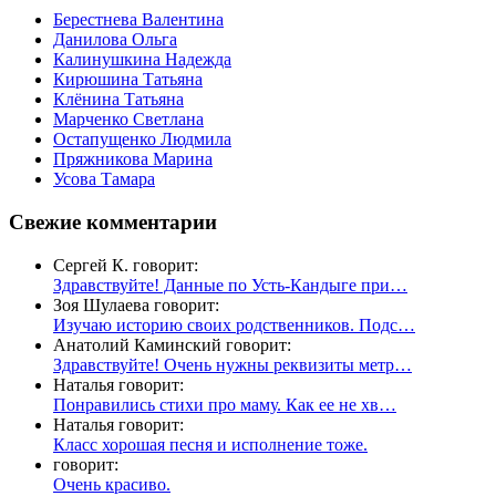
Берестнева Валентина
Данилова Ольга
Калинушкина Надежда
Кирюшина Татьяна
Клёнина Татьяна
Марченко Светлана
Остапущенко Людмила
Пряжникова Марина
Усова Тамара
Свежие комментарии
Сергей К. говорит:
Здравствуйте! Данные по Усть-Кандыге при…
Зоя Шулаева говорит:
Изучаю историю своих родственников. Подс…
Анатолий Каминский говорит:
Здравствуйте! Очень нужны реквизиты метр…
Наталья говорит:
Понравились стихи про маму. Как ее не хв…
Наталья говорит:
Класс хорошая песня и исполнение тоже.
говорит:
Очень красиво.