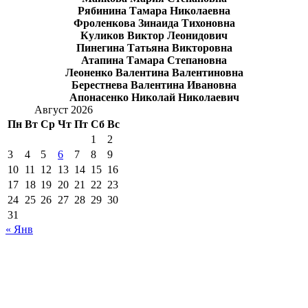
Рябинина Тамара Николаевна
Фроленкова Зинаида Тихоновна
Куликов Виктор Леонидович
Пинегина Татьяна Викторовна
Атапина Тамара Степановна
Леоненко Валентина Валентиновна
Берестнева Валентина Ивановна
Апонасенко Николай Николаевич
Август 2026
Пн
Вт
Ср
Чт
Пт
Сб
Вс
1
2
3
4
5
6
7
8
9
10
11
12
13
14
15
16
17
18
19
20
21
22
23
24
25
26
27
28
29
30
31
« Янв