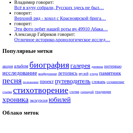
Владимир говорит:
Всё в кучу собрали, Русских здесь не был…
говорит:
Верхний ряд - хохол с Красноярской брига…
говорит:
Эти фото ребят нашей роты вч 49910 Абака…
Александр Габриков говорит:
Отличное историко-хронологическое исслед…
Популярные метки
биография
галерея
альбом
акция
интервью
дневник
исследование
памятник
летопись
музей
конференция
очерк
песня
путеводитель
проект
словарь
сочинение
положение
стихотворение
схема
традиции
ссылка
сценарий
хроника
юбилей
экскурсия
Облако меток