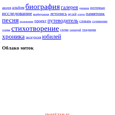
биография
галерея
альбом
акция
интервью
дневник
исследование
памятник
летопись
музей
конференция
очерк
песня
путеводитель
проект
словарь
сочинение
положение
стихотворение
схема
традиции
ссылка
сценарий
хроника
юбилей
экскурсия
Облако меток