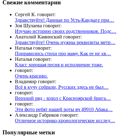
Свежие комментарии
Сергей К. говорит:
Здравствуйте! Данные по Усть-Кандыге при…
Зоя Шулаева говорит:
Изучаю историю своих родственников. Подс…
Анатолий Каминский говорит:
Здравствуйте! Очень нужны реквизиты метр…
Наталья говорит:
Понравились стихи про маму. Как ее не хв…
Наталья говорит:
Класс хорошая песня и исполнение тоже.
говорит:
Очень красиво.
Владимир говорит:
Всё в кучу собрали, Русских здесь не был…
говорит:
Верхний ряд - хохол с Красноярской брига…
говорит:
Эти фото ребят нашей роты вч 49910 Абака…
Александр Габриков говорит:
Отличное историко-хронологическое исслед…
Популярные метки