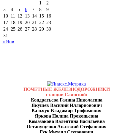
1
2
3
4
5
6
7
8
9
10
11
12
13
14
15
16
17
18
19
20
21
22
23
24
25
26
27
28
29
30
31
« Янв
ПОЧЕТНЫЕ ЖЕЛЕЗНОДОРОЖНИКИ
станции Саянской:
Кондратьева Галина Николаевна
Якушев Василий Илларионович
Вальчук Владимир Трофимович
Яркова Полина Прокопьевна
Комазакова Валентина Васильевна
Остапущенко Анатолий Стефанович
Гук Михаил Степанович