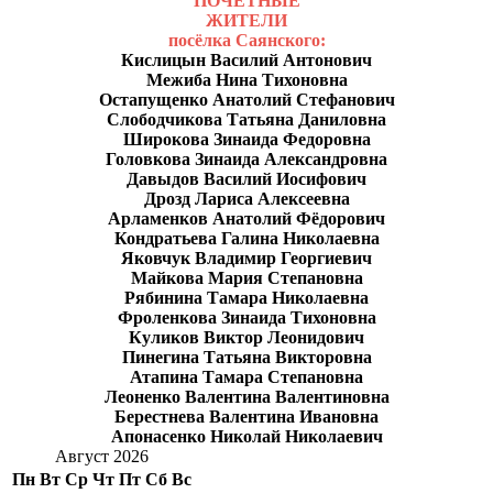
ПОЧЁТНЫЕ
ЖИТЕЛИ
посёлка Саянского:
Кислицын Василий Антонович
Межиба Нина Тихоновна
Остапущенко Анатолий Стефанович
Слободчикова Татьяна Даниловна
Широкова Зинаида Федоровна
Головкова Зинаида Александровна
Давыдов Василий Иосифович
Дрозд Лариса Алексеевна
Арламенков Анатолий Фёдорович
Кондратьева Галина Николаевна
Яковчук Владимир Георгиевич
Майкова Мария Степановна
Рябинина Тамара Николаевна
Фроленкова Зинаида Тихоновна
Куликов Виктор Леонидович
Пинегина Татьяна Викторовна
Атапина Тамара Степановна
Леоненко Валентина Валентиновна
Берестнева Валентина Ивановна
Апонасенко Николай Николаевич
Август 2026
Пн
Вт
Ср
Чт
Пт
Сб
Вс