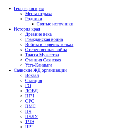
География края
Места отдыха
Родники
Святые источники
История края
Древние века
Гражданская война
Войны в горячих точках
Отечественная война
Трасса Мужества
Станция Саянская
Усть-Кандыга
Саянские ЖД организации
Вокзал
Станция
ГО
ЛОВД
НГЧ
ОРС
ПМС
ПЧ
ПЧЛУ
ТЧЭ
ШЧ