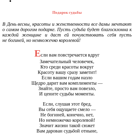
Подарок судьбы
В День весны, красоты и женственности все дамы мечтают
о самом дорогом подарке. Пусть судьба будет благосклонна к
каждой женщине и даст ей почувствовать себя пусть
не богиней, но немножечко королевой!
Е
сли вам повстречается вдруг
Замечательный человечек,
Кто среди красоты вокруг
Красоту вашу сразу заметит!
Если вашим годам назло
Щедро дарит вам комплименты —
Знайте, просто вам повезло,
И цените судьбы моменты.
Если, слушая этот бред,
Вы себя ощущаете смело —
Не богиней, конечно, нет,
Но немножечко королевой!
Значит жизни такой сюжет
Вам дарован судьбой отныне,