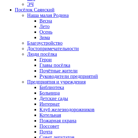
ЭЧ
Посёлок Саянский
Наша малая Родина
Весна
Лето
Осень
Зима
Благоустройство
Достопримечательности
Люди посёлка
Герои
Главы посёлка
Почётные жители
Руководители предприятий
Предприятия и учреждения
Библиотека
Больница
Детские сады
Интернат
Клуб железнодорожников
Котельная
Пожарная охрана
Поссовет
Почта
Совет депутатов