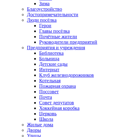
Зима
Благоустройство
Достопримечательности
Люди посёлка
Герои
Главы посёлка
Почётные жители
Руководители предприятий
Предприятия и учреждения
Библиотека
Больница
Детские сады
Интернат
Клуб железнодорожников
Котельная
Пожарная охрана
Поссовет
Почта
Совет депутатов
Хоккейная коробка
Церковь
Школа
Жилые дома
Дворы
Улицы