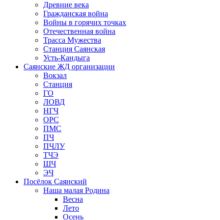
Древние века
Гражданская война
Войны в горячих точках
Отечественная война
Трасса Мужества
Станция Саянская
Усть-Кандыга
Саянские ЖД организации
Вокзал
Станция
ГО
ЛОВД
НГЧ
ОРС
ПМС
ПЧ
ПЧЛУ
ТЧЭ
ШЧ
ЭЧ
Посёлок Саянский
Наша малая Родина
Весна
Лето
Осень