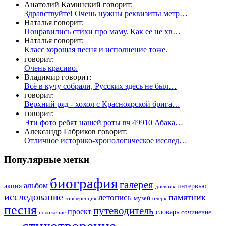
Анатолий Каминский говорит:
Здравствуйте! Очень нужны реквизиты метр…
Наталья говорит:
Понравились стихи про маму. Как ее не хв…
Наталья говорит:
Класс хорошая песня и исполнение тоже.
говорит:
Очень красиво.
Владимир говорит:
Всё в кучу собрали, Русских здесь не был…
говорит:
Верхний ряд - хохол с Красноярской брига…
говорит:
Эти фото ребят нашей роты вч 49910 Абака…
Александр Габриков говорит:
Отличное историко-хронологическое исслед…
Популярные метки
биография
галерея
альбом
акция
интервью
дневник
исследование
памятник
летопись
музей
конференция
очерк
песня
путеводитель
проект
словарь
сочинение
положение
стихотворение