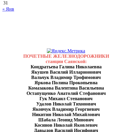
31
« Янв
ПОЧЕТНЫЕ ЖЕЛЕЗНОДОРОЖНИКИ
станции Саянской:
Кондратьева Галина Николаевна
Якушев Василий Илларионович
Вальчук Владимир Трофимович
Яркова Полина Прокопьевна
Комазакова Валентина Васильевна
Остапущенко Анатолий Стефанович
Гук Михаил Степанович
Удалов Николай Тихонович
Яковчук Владимир Георгиевич
Никитин Николай Михайлович
Шабала Леонид Минович
Косинов Николай Яковлевич
Давыдов Василий Иосифович