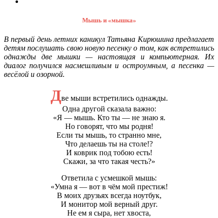
Мышь и «мышка»
В первый день летних каникул Татьяна Кирюшина предлагает
детям послушать свою новую песенку о том, как встретились
однажды две мышки — настоящая и компьютерная. Их
диалог получился насмешливым и остроумным, а песенка —
весёлой и озорной.
Д
ве мыши встретились однажды.
Одна другой сказала важно:
«Я — мышь. Кто ты — не знаю я.
Но говорят, что мы родня!
Если ты мышь, то странно мне,
Что делаешь ты на столе!?
И коврик под тобою есть!
Скажи, за что такая честь?»
Ответила с усмешкой мышь:
«Умна я — вот в чём мой престиж!
В моих друзьях всегда ноутбук,
И монитор мой верный друг.
Не ем я сыра, нет хвоста,