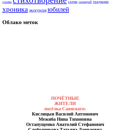
схема
традиции
ссылка
сценарий
хроника
юбилей
экскурсия
Облако меток
ПОЧЁТНЫЕ
ЖИТЕЛИ
посёлка Саянского:
Кислицын Василий Антонович
Межиба Нина Тихоновна
Остапущенко Анатолий Стефанович
Слободчикова Татьяна Даниловна