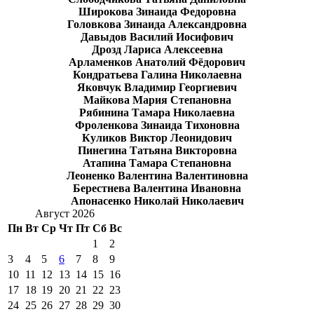
Широкова Зинаида Федоровна
Головкова Зинаида Александровна
Давыдов Василий Иосифович
Дрозд Лариса Алексеевна
Арламенков Анатолий Фёдорович
Кондратьева Галина Николаевна
Яковчук Владимир Георгиевич
Майкова Мария Степановна
Рябинина Тамара Николаевна
Фроленкова Зинаида Тихоновна
Куликов Виктор Леонидович
Пинегина Татьяна Викторовна
Атапина Тамара Степановна
Леоненко Валентина Валентиновна
Берестнева Валентина Ивановна
Апонасенко Николай Николаевич
Август 2026
Пн
Вт
Ср
Чт
Пт
Сб
Вс
1
2
3
4
5
6
7
8
9
10
11
12
13
14
15
16
17
18
19
20
21
22
23
24
25
26
27
28
29
30