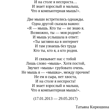
И на столе я неспроста…
И знает взрослый и малыш,
Что я компьютерная мышь!».
Две мыши встретились однажды.
Одна другой сказала важно:
«Я — мышь. Кто ты — не знаю я.
Возможно, ты — моя родня!»
И мышь услышала в ответ:
«Ты загляни-ка в интернет
И там узнаешь без труда
Кто ты, кто я, а кто родня.
И связывает нас с тобой
Лишь слово «мышь». Хотя постой,
Звучит «мышь» грубовато очень.
Не мышь я — «мышка», между прочим!
Не ем я сыра, нет хвоста,
И на столе я неспроста!
И знает взрослый и малыш,
Что я компьютерная мышь!».
(17.01.2013 — 29.05.2017)
Татьяна Кирюшина