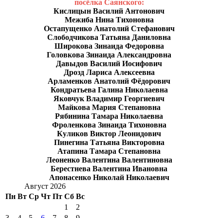
посёлка Саянского:
Кислицын Василий Антонович
Межиба Нина Тихоновна
Остапущенко Анатолий Стефанович
Слободчикова Татьяна Даниловна
Широкова Зинаида Федоровна
Головкова Зинаида Александровна
Давыдов Василий Иосифович
Дрозд Лариса Алексеевна
Арламенков Анатолий Фёдорович
Кондратьева Галина Николаевна
Яковчук Владимир Георгиевич
Майкова Мария Степановна
Рябинина Тамара Николаевна
Фроленкова Зинаида Тихоновна
Куликов Виктор Леонидович
Пинегина Татьяна Викторовна
Атапина Тамара Степановна
Леоненко Валентина Валентиновна
Берестнева Валентина Ивановна
Апонасенко Николай Николаевич
Август 2026
Пн
Вт
Ср
Чт
Пт
Сб
Вс
1
2
3
4
5
6
7
8
9