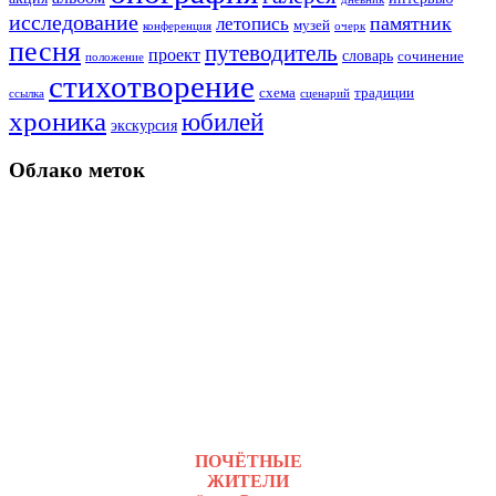
исследование
памятник
летопись
музей
конференция
очерк
песня
путеводитель
проект
словарь
сочинение
положение
стихотворение
схема
традиции
ссылка
сценарий
хроника
юбилей
экскурсия
Облако меток
ПОЧЁТНЫЕ
ЖИТЕЛИ