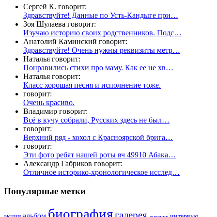
Сергей К. говорит:
Здравствуйте! Данные по Усть-Кандыге при…
Зоя Шулаева говорит:
Изучаю историю своих родственников. Подс…
Анатолий Каминский говорит:
Здравствуйте! Очень нужны реквизиты метр…
Наталья говорит:
Понравились стихи про маму. Как ее не хв…
Наталья говорит:
Класс хорошая песня и исполнение тоже.
говорит:
Очень красиво.
Владимир говорит:
Всё в кучу собрали, Русских здесь не был…
говорит:
Верхний ряд - хохол с Красноярской брига…
говорит:
Эти фото ребят нашей роты вч 49910 Абака…
Александр Габриков говорит:
Отличное историко-хронологическое исслед…
Популярные метки
биография
галерея
альбом
акция
интервью
дневник