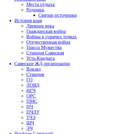
Места отдыха
Родники
Святые источники
История края
Древние века
Гражданская война
Войны в горячих точках
Отечественная война
Трасса Мужества
Станция Саянская
Усть-Кандыга
Саянские ЖД организации
Вокзал
Станция
ГО
ЛОВД
НГЧ
ОРС
ПМС
ПЧ
ПЧЛУ
ТЧЭ
ШЧ
ЭЧ
Посёлок Саянский