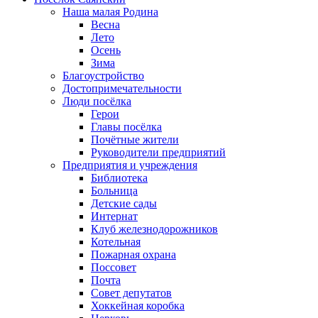
Наша малая Родина
Весна
Лето
Осень
Зима
Благоустройство
Достопримечательности
Люди посёлка
Герои
Главы посёлка
Почётные жители
Руководители предприятий
Предприятия и учреждения
Библиотека
Больница
Детские сады
Интернат
Клуб железнодорожников
Котельная
Пожарная охрана
Поссовет
Почта
Совет депутатов
Хоккейная коробка