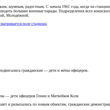
им, шумным, радостным. С начала 1961 года, когда на станцию
роходить большие военные парады. Подразделения всех воинских 
ной, Молодёжной.
родвигались гражданские — дети и жёны офицеров.
олы — дети офицеров Генин и Матвейков Коля
айшет и разъехались по новым объектам, гражданские демонстра