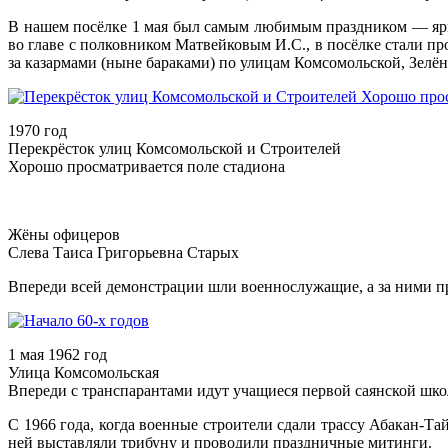
В нашем посёлке 1 мая был самым любимым праздником — ярк
во главе с полковником Матвейковым И.С., в посёлке стали п
за казармами (ныне бараками) по улицам Комсомольской, Зелё
1970 год
Перекрёсток улиц Комсомольской и Строителей
Хорошо просматривается поле стадиона
Жёны офицеров
Слева Таиса Григорьевна Старых
Впереди всей демонстрации шли военнослужащие, а за ними п
1 мая 1962 год
Улица Комсомольская
Впереди с транспарантами идут учащиеся первой саянской шк
С 1966 года, когда военные строители сдали трассу Абакан-Т
ней выставляли трибуну и проводили праздничные митинги.