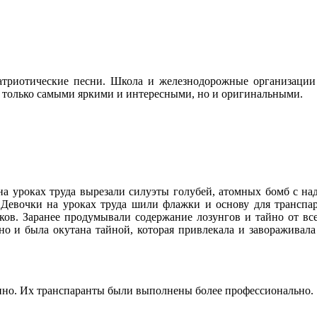
патриотические песни. Школа и железнодорожные организаци
е только самыми яркими и интересными, но и оригинальными.
 на уроках труда вырезали силуэты голубей, атомных бомб с н
 Девочки на уроках труда шили флажки и основу для транспар
ков. Заранее продумывали содержание лозунгов и тайно от вс
о и была окутана тайной, которая привлекала и завораживала
нно. Их транспаранты были выполнены более профессионально.