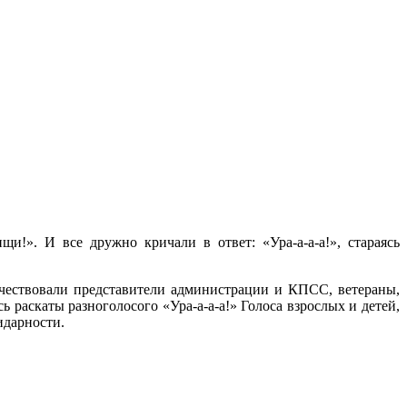
и!». И все дружно кричали в ответ: «Ура-а-а-а!», стараясь
чествовали представители администрации и КПСС, ветераны,
 раскаты разноголосого «Ура-а-а-а!» Голоса взрослых и детей,
идарности.