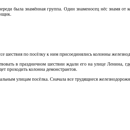
ереди была знамённая группа. Один знаменосец нёс знамя от 
анщик.
ссе шествия по посёлку к ним присоединялись колонны железно
ствовать в праздничном шествии ждали его на улице Ленина, гд
удет проходить колонна демонстрантов.
льным улицам посёлка. Сначала все трудящиеся железнодорожн