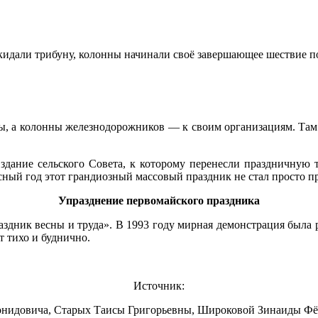
идали трибуну, колонны начинали своё завершающее шествие п
ы, а колонны железнодорожников — к своим организациям. Там 
 здание сельского Совета, к которому перенесли праздничную
асный год этот грандиозный массовый праздник не стал просто п
Упразднение первомайского праздника
здник весны и труда». В 1993 году мирная демонстрация была ра
т тихо и буднично.
Источник:
онидовича, Старых Таисы Григорьевны, Широковой Зинаиды 