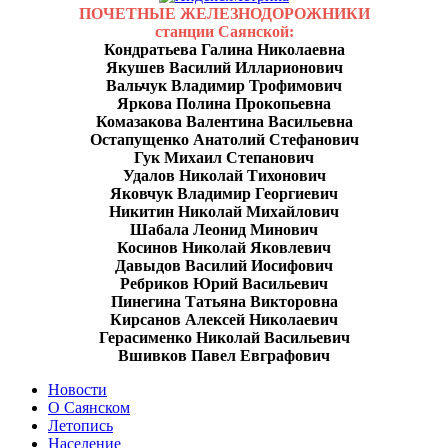
ПОЧЕТНЫЕ ЖЕЛЕЗНОДОРОЖНИКИ
станции Саянской:
Кондратьева Галина Николаевна
Якушев Василий Илларионович
Вальчук Владимир Трофимович
Яркова Полина Прокопьевна
Комазакова Валентина Васильевна
Остапущенко Анатолий Стефанович
Гук Михаил Степанович
Удалов Николай Тихонович
Яковчук Владимир Георгиевич
Никитин Николай Михайлович
Шабала Леонид Минович
Косинов Николай Яковлевич
Давыдов Василий Иосифович
Ребриков Юрий Васильевич
Пинегина Татьяна Викторовна
Кирсанов Алексей Николаевич
Герасименко Николай Васильевич
Вшивков Павел Евграфович
Новости
О Саянском
Летопись
Население