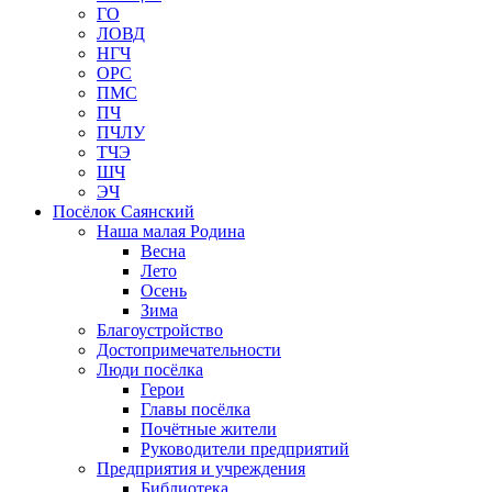
ГО
ЛОВД
НГЧ
ОРС
ПМС
ПЧ
ПЧЛУ
ТЧЭ
ШЧ
ЭЧ
Посёлок Саянский
Наша малая Родина
Весна
Лето
Осень
Зима
Благоустройство
Достопримечательности
Люди посёлка
Герои
Главы посёлка
Почётные жители
Руководители предприятий
Предприятия и учреждения
Библиотека