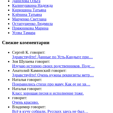
Данилова Ольга
Калинушкина Надежда
Кирюшина Татьяна
Клёнина Татьяна
Марченко Светлана
Остапущенко Людмила
Пряжникова Марина
Усова Тамара
Свежие комментарии
Сергей К. говорит:
Здравствуйте! Данные по Усть-Кандыге при…
Зоя Шулаева говорит:
Изучаю историю своих родственников. Подс…
Анатолий Каминский говорит:
Здравствуйте! Очень нужны реквизиты метр…
Наталья говорит:
Понравились стихи про маму. Как ее не хв…
Наталья говорит:
Класс хорошая песня и исполнение тоже.
говорит:
Очень красиво.
Владимир говорит:
Всё в кучу собрали, Русских здесь не был…