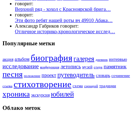
говорит:
Верхний ряд - хохол с Красноярской брига…
говорит:
Эти фото ребят нашей роты вч 49910 Абака…
Александр Габриков говорит:
Отличное историко-хронологическое исслед…
Популярные метки
биография
галерея
альбом
акция
интервью
дневник
исследование
памятник
летопись
музей
конференция
очерк
песня
путеводитель
проект
словарь
сочинение
положение
стихотворение
схема
традиции
ссылка
сценарий
хроника
юбилей
экскурсия
Облако меток