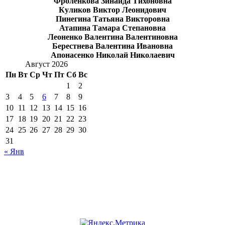
Фроленкова Зинаида Тихоновна
Куликов Виктор Леонидович
Пинегина Татьяна Викторовна
Атапина Тамара Степановна
Леоненко Валентина Валентиновна
Берестнева Валентина Ивановна
Апонасенко Николай Николаевич
Август 2026
Пн
Вт
Ср
Чт
Пт
Сб
Вс
1
2
3
4
5
6
7
8
9
10
11
12
13
14
15
16
17
18
19
20
21
22
23
24
25
26
27
28
29
30
31
« Янв