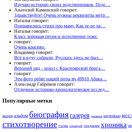
Изучаю историю своих родственников. Подс…
Анатолий Каминский говорит:
Здравствуйте! Очень нужны реквизиты метр…
Наталья говорит:
Понравились стихи про маму. Как ее не хв…
Наталья говорит:
Класс хорошая песня и исполнение тоже.
говорит:
Очень красиво.
Владимир говорит:
Всё в кучу собрали, Русских здесь не был…
говорит:
Верхний ряд - хохол с Красноярской брига…
говорит:
Эти фото ребят нашей роты вч 49910 Абака…
Александр Габриков говорит:
Отличное историко-хронологическое исслед…
Популярные метки
биография
галерея
исс
альбом
акция
интервью
дневник
стихотворение
хроника
эк
схема
традиции
сценарий