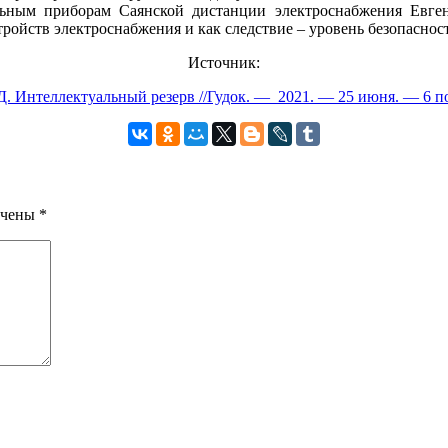
ельным приборам Саянской дистанции электроснабжения Евг
ройств электроснабжения и как следствие – уровень безопаснос
Источник:
Д. Интеллектуальный резерв //Гудок. — 2021. — 25 июня. — 6 п
ечены
*