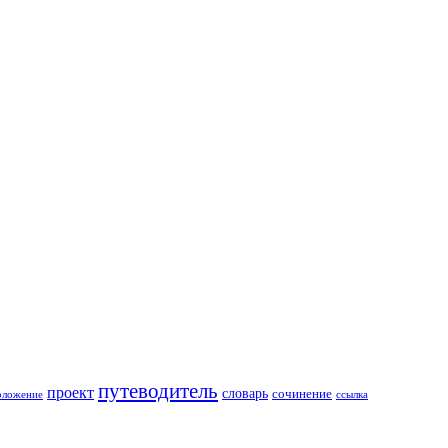
путеводитель
проект
словарь
сочинение
оложение
ссылка