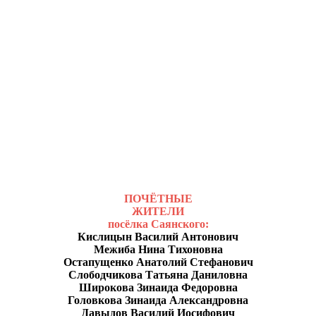
ПОЧЁТНЫЕ
ЖИТЕЛИ
посёлка Саянского:
Кислицын Василий Антонович
Межиба Нина Тихоновна
Остапущенко Анатолий Стефанович
Слободчикова Татьяна Даниловна
Широкова Зинаида Федоровна
Головкова Зинаида Александровна
Давыдов Василий Иосифович