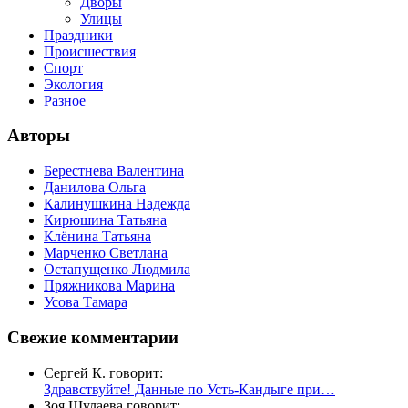
Дворы
Улицы
Праздники
Происшествия
Спорт
Экология
Разное
Авторы
Берестнева Валентина
Данилова Ольга
Калинушкина Надежда
Кирюшина Татьяна
Клёнина Татьяна
Марченко Светлана
Остапущенко Людмила
Пряжникова Марина
Усова Тамара
Свежие комментарии
Сергей К. говорит:
Здравствуйте! Данные по Усть-Кандыге при…
Зоя Шулаева говорит: