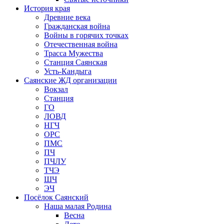
История края
Древние века
Гражданская война
Войны в горячих точках
Отечественная война
Трасса Мужества
Станция Саянская
Усть-Кандыга
Саянские ЖД организации
Вокзал
Станция
ГО
ЛОВД
НГЧ
ОРС
ПМС
ПЧ
ПЧЛУ
ТЧЭ
ШЧ
ЭЧ
Посёлок Саянский
Наша малая Родина
Весна