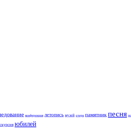
песня
ледование
памятник
летопись
музей
конференция
очерк
п
юбилей
скурсия