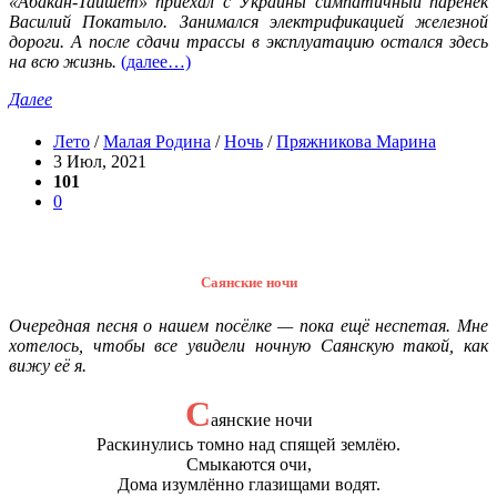
«Абакан-Тайшет» приехал с Украины симпатичный паренёк
Василий Покатыло. Занимался электрификацией железной
дороги. А после сдачи трассы в эксплуатацию остался здесь
на всю жизнь.
(далее…)
Далее
Лето
/
Малая Родина
/
Ночь
/
Пряжникова Марина
3 Июл, 2021
101
0
Саянские ночи
Очередная песня о нашем посёлке — пока ещё неспетая. Мне
хотелось, чтобы все увидели ночную Саянскую такой, как
вижу её я.
С
аянские ночи
Раскинулись томно над спящей землёю.
Смыкаются очи,
Дома изумлённо глазищами водят.