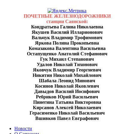
ПОЧЕТНЫЕ ЖЕЛЕЗНОДОРОЖНИКИ
станции Саянской:
Кондратьева Галина Николаевна
Якушев Василий Илларионович
Вальчук Владимир Трофимович
Яркова Полина Прокопьевна
Комазакова Валентина Васильевна
Остапущенко Анатолий Стефанович
Гук Михаил Степанович
Удалов Николай Тихонович
Яковчук Владимир Георгиевич
Никитин Николай Михайлович
Шабала Леонид Минович
Косинов Николай Яковлевич
Давыдов Василий Иосифович
Ребриков Юрий Васильевич
Пинегина Татьяна Викторовна
Кирсанов Алексей Николаевич
Герасименко Николай Васильевич
Вшивков Павел Евграфович
Новости
О Саянском