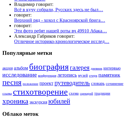
Владимир говорит:
Всё в кучу собрали, Русских здесь не был…
говорит:
Верхний ряд - хохол с Красноярской брига…
говорит:
Эти фото ребят нашей роты вч 49910 Абака…
Александр Габриков говорит:
Отличное историко-хронологическое исслед…
Популярные метки
биография
галерея
альбом
акция
интервью
дневник
исследование
памятник
летопись
музей
конференция
очерк
песня
путеводитель
проект
словарь
сочинение
положение
стихотворение
схема
традиции
ссылка
сценарий
хроника
юбилей
экскурсия
Облако меток