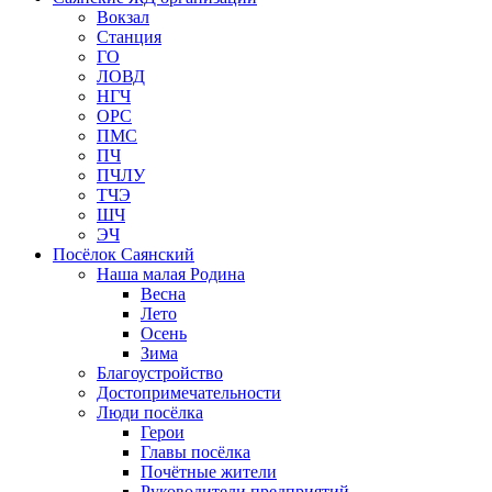
Вокзал
Станция
ГО
ЛОВД
НГЧ
ОРС
ПМС
ПЧ
ПЧЛУ
ТЧЭ
ШЧ
ЭЧ
Посёлок Саянский
Наша малая Родина
Весна
Лето
Осень
Зима
Благоустройство
Достопримечательности
Люди посёлка
Герои
Главы посёлка
Почётные жители
Руководители предприятий