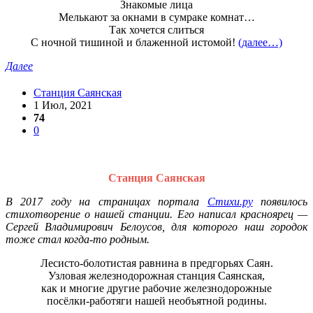
Знакомые лица
Мелькают за окнами в сумраке комнат…
Так хочется слиться
С ночной тишиной и блаженной истомой!
(далее…)
Далее
Станция Саянская
1 Июл, 2021
74
0
Станция Саянская
В 2017 году на страницах портала
Стихи.ру
появилось
стихотворение о нашей станции. Его написал красноярец —
Сергей Владимирович Белоусов, для которого наш городок
тоже стал когда-то родным.
Лесисто-болотистая равнина в предгорьях Саян.
Узловая железнодорожная станция Саянская,
как и многие другие рабочие железнодорожные
посёлки-работяги нашей необъятной родины.