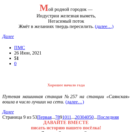
М
ой родной городок —
Индустрии железная выметь,
Негасимый поток
Жмёт в желаниях твердь пересилить.
(далее…)
Далее
ПМС
26 Июн, 2021
51
0
Хорошее начало года
Путевая машинная станция №257 на станции «Саянская»
вошла в число лучших на сети.
(далее…)
Далее
Страница 9 из 53
Первая
...
7
8
9
10
11
...
20
30
40
50
...
Последняя
ДАВАЙТЕ ВМЕСТЕ
писать историю нашего посёлка!