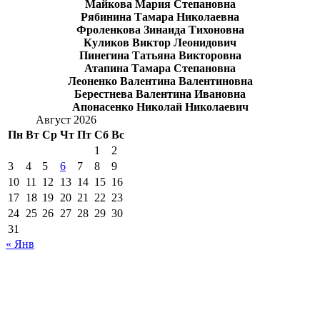
Майкова Мария Степановна
Рябинина Тамара Николаевна
Фроленкова Зинаида Тихоновна
Куликов Виктор Леонидович
Пинегина Татьяна Викторовна
Атапина Тамара Степановна
Леоненко Валентина Валентиновна
Берестнева Валентина Ивановна
Апонасенко Николай Николаевич
Август 2026
Пн
Вт
Ср
Чт
Пт
Сб
Вс
1
2
3
4
5
6
7
8
9
10
11
12
13
14
15
16
17
18
19
20
21
22
23
24
25
26
27
28
29
30
31
« Янв